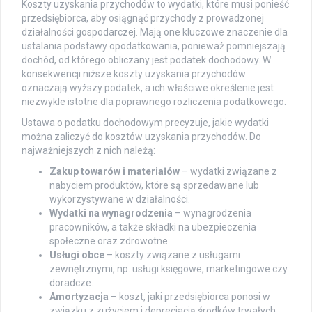
Koszty uzyskania przychodów to wydatki, które musi ponieść
przedsiębiorca, aby osiągnąć przychody z prowadzonej
działalności gospodarczej. Mają one kluczowe znaczenie dla
ustalania podstawy opodatkowania, ponieważ pomniejszają
dochód, od którego obliczany jest podatek dochodowy. W
konsekwencji niższe koszty uzyskania przychodów
oznaczają wyższy podatek, a ich właściwe określenie jest
niezwykle istotne dla poprawnego rozliczenia podatkowego.
Ustawa o podatku dochodowym precyzuje, jakie wydatki
można zaliczyć do kosztów uzyskania przychodów. Do
najważniejszych z nich należą:
Zakup towarów i materiałów
– wydatki związane z
nabyciem produktów, które są sprzedawane lub
wykorzystywane w działalności.
Wydatki na wynagrodzenia
– wynagrodzenia
pracowników, a także składki na ubezpieczenia
społeczne oraz zdrowotne.
Usługi obce
– koszty związane z usługami
zewnętrznymi, np. usługi księgowe, marketingowe czy
doradcze.
Amortyzacja
– koszt, jaki przedsiębiorca ponosi w
związku z zużyciem i deprecjacją środków trwałych.