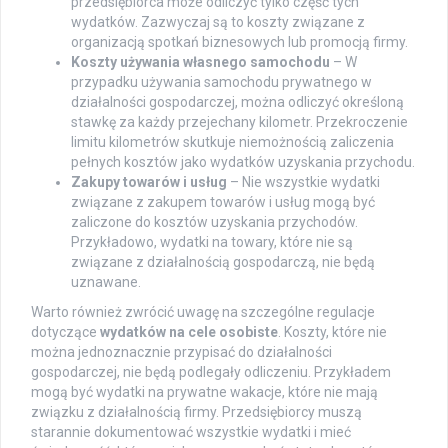
przedsiębiorca może odliczyć tylko część tych
wydatków. Zazwyczaj są to koszty związane z
organizacją spotkań biznesowych lub promocją firmy.
Koszty używania własnego samochodu
– W
przypadku używania samochodu prywatnego w
działalności gospodarczej, można odliczyć określoną
stawkę za każdy przejechany kilometr. Przekroczenie
limitu kilometrów skutkuje niemożnością zaliczenia
pełnych kosztów jako wydatków uzyskania przychodu.
Zakupy towarów i usług
– Nie wszystkie wydatki
związane z zakupem towarów i usług mogą być
zaliczone do kosztów uzyskania przychodów.
Przykładowo, wydatki na towary, które nie są
związane z działalnością gospodarczą, nie będą
uznawane.
Warto również zwrócić uwagę na szczególne regulacje
dotyczące
wydatków na cele osobiste
. Koszty, które nie
można jednoznacznie przypisać do działalności
gospodarczej, nie będą podlegały odliczeniu. Przykładem
mogą być wydatki na prywatne wakacje, które nie mają
związku z działalnością firmy. Przedsiębiorcy muszą
starannie dokumentować wszystkie wydatki i mieć