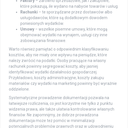
Faktury
– zarówno sprzedażowe, jak i zakupowe,
które pokazują, ile wydano na nabycie towarów i usług.
Rachunki
– te sporządzane przez dostawców albo
usługodawców, które są dodatkowym dowodem
poniesionych wydatków.
Umowy
– wszelkie pisemne umowy, które mogą
obejmować wydatki na wynajem, usługi czy inne
zobowiązania finansowe.
Warto również pamiętać o odpowiednim klasyfikowaniu
kosztów, aby nie miały one wpływu na pieniądze, które
należy zwrócić na podatki. Osoby pracujące na własny
rachunek powinny segregować koszty, aby jasniej
identyfikować wydatki działalności gospodarczej.
Przykładowo, koszty administracyjne, koszty zakupu
materiałów czy wydatki na marketing powinny być wyraźnie
oddzielone.
Systematyczne prowadzenie dokumentacji pozwala na
łatwiejsze rozliczenia, co jest korzystne nie tylko z punktu
widzenia prawa, ale także ułatwia kontrolowanie własnych
finansów. Ne zapomnijmy, że dobrze prowadzona
dokumentacja może też pomóc w minimalizacji
potencjalnych problemów prawnych oraz w udowodnieniu