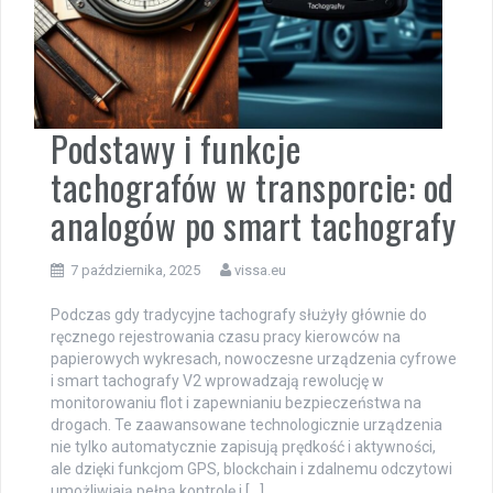
Podstawy i funkcje
tachografów w transporcie: od
analogów po smart tachografy
7 października, 2025
vissa.eu
Podczas gdy tradycyjne tachografy służyły głównie do
ręcznego rejestrowania czasu pracy kierowców na
papierowych wykresach, nowoczesne urządzenia cyfrowe
i smart tachografy V2 wprowadzają rewolucję w
monitorowaniu flot i zapewnianiu bezpieczeństwa na
drogach. Te zaawansowane technologicznie urządzenia
nie tylko automatycznie zapisują prędkość i aktywności,
ale dzięki funkcjom GPS, blockchain i zdalnemu odczytowi
umożliwiają pełną kontrolę i […]