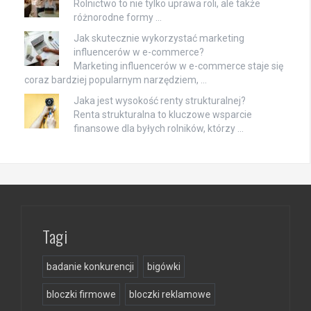
Rolnictwo to nie tylko uprawa roli, ale także
różnorodne formy …
Jak skutecznie wykorzystać marketing
influencerów w e-commerce?
Marketing influencerów w e-commerce staje się
coraz bardziej popularnym narzędziem, …
Jaka jest wysokość renty strukturalnej?
Renta strukturalna to kluczowe wsparcie
finansowe dla byłych rolników, którzy …
Tagi
badanie konkurencji
bigówki
bloczki firmowe
bloczki reklamowe