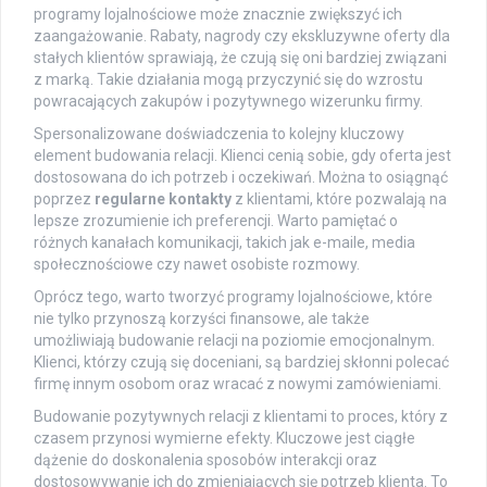
programy lojalnościowe może znacznie zwiększyć ich
zaangażowanie. Rabaty, nagrody czy ekskluzywne oferty dla
stałych klientów sprawiają, że czują się oni bardziej związani
z marką. Takie działania mogą przyczynić się do wzrostu
powracających zakupów i pozytywnego wizerunku firmy.
Spersonalizowane doświadczenia to kolejny kluczowy
element budowania relacji. Klienci cenią sobie, gdy oferta jest
dostosowana do ich potrzeb i oczekiwań. Można to osiągnąć
poprzez
regularne kontakty
z klientami, które pozwalają na
lepsze zrozumienie ich preferencji. Warto pamiętać o
różnych kanałach komunikacji, takich jak e-maile, media
społecznościowe czy nawet osobiste rozmowy.
Oprócz tego, warto tworzyć programy lojalnościowe, które
nie tylko przynoszą korzyści finansowe, ale także
umożliwiają budowanie relacji na poziomie emocjonalnym.
Klienci, którzy czują się doceniani, są bardziej skłonni polecać
firmę innym osobom oraz wracać z nowymi zamówieniami.
Budowanie pozytywnych relacji z klientami to proces, który z
czasem przynosi wymierne efekty. Kluczowe jest ciągłe
dążenie do doskonalenia sposobów interakcji oraz
dostosowywanie ich do zmieniających się potrzeb klienta. To