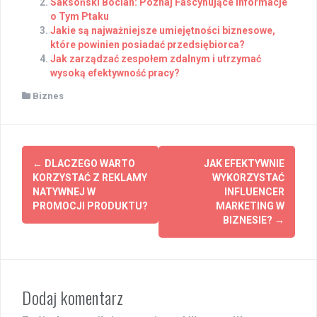
Saksoński Bocian: Poznaj Fascynujące Informacje
o Tym Ptaku
Jakie są najważniejsze umiejętności biznesowe,
które powinien posiadać przedsiębiorca?
Jak zarządzać zespołem zdalnym i utrzymać
wysoką efektywność pracy?
Biznes
Post
←
DLACZEGO WARTO
JAK EFEKTYWNIE
navigation
KORZYSTAĆ Z REKLAMY
WYKORZYSTAĆ
NATYWNEJ W
INFLUENCER
PROMOCJI PRODUKTU?
MARKETING W
BIZNESIE?
→
Dodaj komentarz