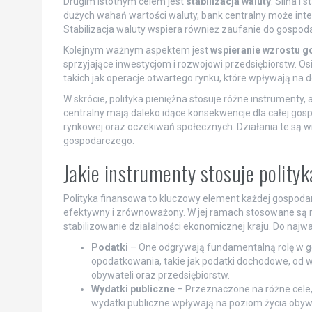
Drugim istotnym celem jest
stabilizacja waluty
. Silna i
dużych wahań wartości waluty, bank centralny może inte
Stabilizacja waluty wspiera również zaufanie do gospoda
Kolejnym ważnym aspektem jest
wspieranie wzrostu 
sprzyjające inwestycjom i rozwojowi przedsiębiorstw. O
takich jak operacje otwartego rynku, które wpływają na d
W skrócie, polityka pieniężna stosuje różne instrumenty
centralny mają daleko idące konsekwencje dla całej gospo
rynkowej oraz oczekiwań społecznych. Działania te są wi
gospodarczego.
Jakie instrumenty stosuje polity
Polityka finansowa to kluczowy element każdej gospodar
efektywny i zrównoważony. W jej ramach stosowane są r
stabilizowanie działalności ekonomicznej kraju. Do najw
Podatki
– One odgrywają fundamentalną rolę w 
opodatkowania, takie jak podatki dochodowe, od 
obywateli oraz przedsiębiorstw.
Wydatki publiczne
– Przeznaczone na różne cele, 
wydatki publiczne wpływają na poziom życia obywa