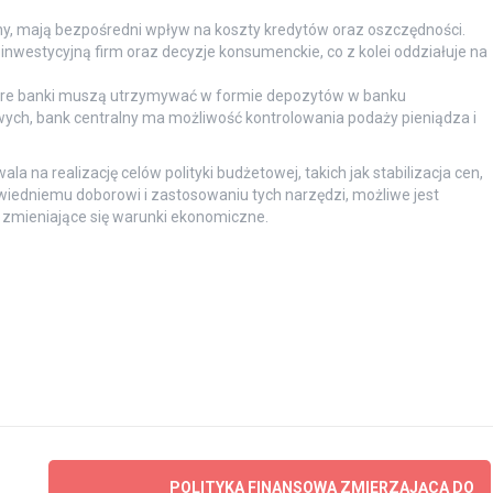
ny, mają bezpośredni wpływ na koszty kredytów oraz oszczędności.
westycyjną firm oraz decyzje konsumenckie, co z kolei oddziałuje na
óre banki muszą utrzymywać w formie depozytów w banku
ych, bank centralny ma możliwość kontrolowania podaży pieniądza i
la na realizację celów polityki budżetowej, takich jak stabilizacja cen,
wiedniemu doborowi i zastosowaniu tych narzędzi, możliwe jest
zmieniające się warunki ekonomiczne.
POLITYKA FINANSOWA ZMIERZAJĄCA DO