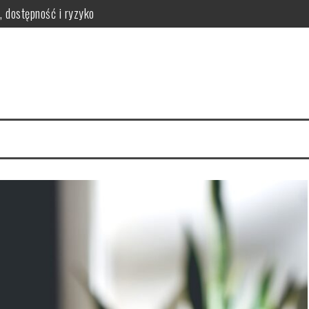
, dostępność i ryzyko
ych po automatyczne
ycjonować sklep internetowy
utecznych decyzji i analiz danych
kluczowe elementy i wizualizacje
ryteria i proces decyzyjny