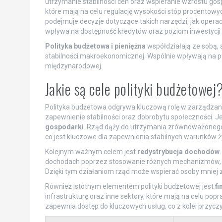
utrzymanie stabilności cen oraz wspieranie wzrostu gosp
które mają na celu regulację wysokości stóp procentowych 
podejmuje decyzje dotyczące takich narzędzi, jak oper
wpływa na dostępność kredytów oraz poziom inwestycji
Polityka budżetowa i pieniężna
współdziałają ze sobą, 
stabilności makroekonomicznej. Wspólnie wpływają na po
międzynarodowej.
Jakie są cele polityki budżetowej
Polityka budżetowa odgrywa kluczową rolę w zarządzaniu
zapewnienie stabilności oraz dobrobytu społeczności. J
gospodarki
. Rząd dąży do utrzymania zrównoważonego 
co jest kluczowe dla zapewnienia stabilnych warunków ży
Kolejnym ważnym celem jest
redystrybucja dochodów
dochodach poprzez stosowanie różnych mechanizmów, ta
Dzięki tym działaniom rząd może wspierać osoby mniej
Również istotnym elementem polityki budżetowej jest
fi
infrastrukturę oraz inne sektory, które mają na celu po
zapewnia dostęp do kluczowych usług, co z kolei przycz