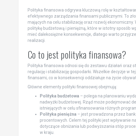
Polityka finansowa odgrywa kluczową rolę w kształtowani
efektywnego zarządzania finansami publicznymi. To zło
mających na celu stabilizację oraz rozwój ekonomiczny.
politykę budżetową i pieniężną, które w istotny sposób
mieć dalekosiężne konsekwencje, dlatego warto przyjrze
realizacji.
Co to jest polityka finansowa?
Polityka finansowa odnosi się do zestawu działań oraz s
regulację i stabilizację gospodarki. Wszelkie decyzje w 
finansami, co w konsekwencji oddziałuje na życie obywat
Główne elementy polityki finansowej obejmują:
Polityka budżetowa
– polega na planowaniu wyda
nadwyżki budżetowej. Rząd może podejmować de
istniejących w celu sfinansowania różnych progra
Polityka pieniężna
– jest prowadzona przez bank 
procentowych. Celem tej polityki jest wpływanie n
dotyczące obniżania lub podwyższania stóp proc
w kraju.