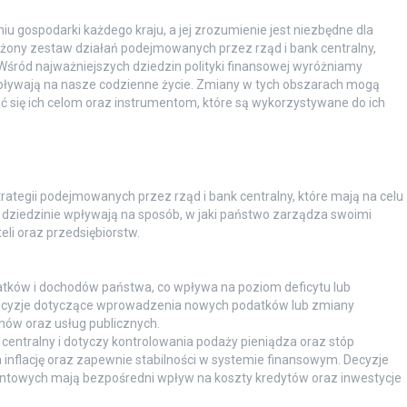
u gospodarki każdego kraju, a jej zrozumienie jest niezbędne dla
żony zestaw działań podejmowanych przez rząd i bank centralny,
 Wśród najważniejszych dziedzin polityki finansowej wyróżniamy
 wpływają na nasze codzienne życie. Zmiany w tych obszarach mogą
ć się ich celom oraz instrumentom, które są wykorzystywane do ich
trategii podejmowanych przez rząd i bank centralny, które mają na celu
tej dziedzinie wpływają na sposób, w jaki państwo zarządza swoimi
eli oraz przedsiębiorstw.
tków i dochodów państwa, co wpływa na poziom deficytu lub
cyzje dotyczące wprowadzenia nowych podatków lub zmiany
mów oraz usług publicznych.
centralny i dotyczy kontrolowania podaży pieniądza oraz stóp
a inflację oraz zapewnie stabilności w systemie finansowym. Decyzje
entowych mają bezpośredni wpływ na koszty kredytów oraz inwestycje