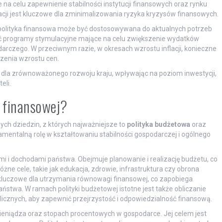
na celu zapewnienie stabilności instytucji finansowych oraz rynku
ji jest kluczowe dla zminimalizowania ryzyka kryzysów finansowych.
 polityka finansowa może być dostosowywana do aktualnych potrzeb
żać programy stymulacyjne mające na celu zwiększenie wydatków
darczego. W przeciwnym razie, w okresach wzrostu inflacji, konieczne
czenia wzrostu cen.
 dla zrównoważonego rozwoju kraju, wpływając na poziom inwestycji,
eli.
i finansowej?
ch dziedzin, z których najważniejsze to
polityka budżetowa
oraz
amentalną rolę w kształtowaniu stabilności gospodarczej i ogólnego
i i dochodami państwa. Obejmuje planowanie i realizację budżetu, co
e cele, takie jak edukacja, zdrowie, infrastruktura czy obrona
luczowe dla utrzymania równowagi finansowej, co zapobiega
twa. W ramach polityki budżetowej istotne jest także obliczanie
cznych, aby zapewnić przejrzystość i odpowiedzialność finansową.
 pieniądza oraz stopach procentowych w gospodarce. Jej celem jest