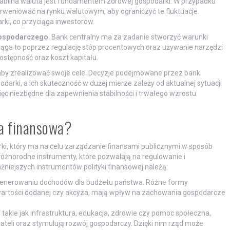
 stabilna waluta jest fundamentem zdrowej gospodarki. W przypadku
rweniować na rynku walutowym, aby ograniczyć te fluktuacje.
rki, co przyciąga inwestorów.
gospodarczego
. Bank centralny ma za zadanie stworzyć warunki
siąga to poprzez regulację stóp procentowych oraz używanie narzędzi
ostępność oraz koszt kapitału.
, aby zrealizować swoje cele. Decyzje podejmowane przez bank
darki, a ich skuteczność w dużej mierze zależy od aktualnej sytuacji
ęc niezbędne dla zapewnienia stabilności i trwałego wzrostu
ka finansowa?
ki, który ma na celu zarządzanie finansami publicznymi w sposób
óżnorodne instrumenty, które pozwalają na regulowanie i
ażniejszych instrumentów polityki finansowej należą:
generowaniu dochodów dla budżetu państwa. Różne formy
wartości dodanej czy akcyza, mają wpływ na zachowania gospodarcze
takie jak infrastruktura, edukacja, zdrowie czy pomoc społeczna,
teli oraz stymulują rozwój gospodarczy. Dzięki nim rząd może