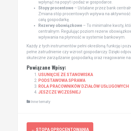
wpłynąć na popyt i podaż w gospodarce.
Stopy procentowe
– Ustalane przez bank central
Zmiana stóp procentowych wpływa na aktywność in
całą gospodarkę.
Rezerwy obowiązkowe
– To minimalne kwoty, kt
centralnym. Regulując poziom rezerw obowiązkow
wpływania na płynność w systemie bankowym.
Każdy z tych instrumentów pełni określoną funkcję i pozwa
pełne zatrudnienie czy wzrost gospodarczy. Dzięki odpo
skuteczne zarządzanie gospodarką oraz reagowanie na 
Powiązane Wpisy:
USUNIĘCIE ZE STANOWISKA
PODSTAWOWA SPRAWA
ROLA PRACOWNIKÓW DZIAŁÓW USŁUGOWYCH
JESZCZE WCZEŚNIEJ
Inne tematy
Post
←
STOPA OPROCENTOWANIA