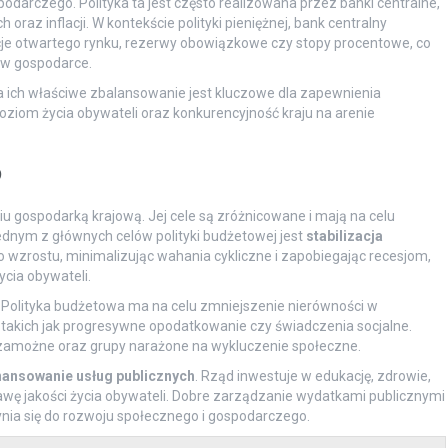
odarczego. Polityka ta jest często realizowana przez banki centralne,
oraz inflacji. W kontekście polityki pieniężnej, bank centralny
acje otwartego rynku, rezerwy obowiązkowe czy stopy procentowe, co
 w gospodarce.
a ich właściwe zbalansowanie jest kluczowe dla zapewnienia
ziom życia obywateli oraz konkurencyjność kraju na arenie
?
 gospodarką krajową. Jej cele są zróżnicowane i mają na celu
ednym z głównych celów polityki budżetowej jest
stabilizacja
wzrostu, minimalizując wahania cykliczne i zapobiegając recesjom,
cia obywateli.
. Polityka budżetowa ma na celu zmniejszenie nierówności w
kich jak progresywne opodatkowanie czy świadczenia socjalne.
 zamożne oraz grupy narażone na wykluczenie społeczne.
nansowanie usług publicznych
. Rząd inwestuje w edukację, zdrowie,
prawę jakości życia obywateli. Dobre zarządzanie wydatkami publicznymi
ynia się do rozwoju społecznego i gospodarczego.