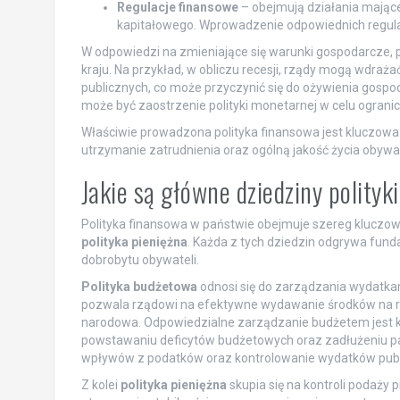
Regulacje finansowe
– obejmują działania mające 
kapitałowego. Wprowadzenie odpowiednich regulac
W odpowiedzi na zmieniające się warunki gospodarcze,
kraju. Na przykład, w obliczu recesji, rządy mogą wdra
publicznych, co może przyczynić się do ożywienia gospo
może być zaostrzenie polityki monetarnej w celu ograni
Właściwie prowadzona polityka finansowa jest kluczowa
utrzymanie zatrudnienia oraz ogólną jakość życia obywat
Jakie są główne dziedziny polityk
Polityka finansowa w państwie obejmuje szereg kluczowy
polityka pieniężna
. Każda z tych dziedzin odgrywa fund
dobrobytu obywateli.
Polityka budżetowa
odnosi się do zarządzania wydatkam
pozwala rządowi na efektywne wydawanie środków na różn
narodowa. Odpowiedzialne zarządzanie budżetem jest k
powstawaniu deficytów budżetowych oraz zadłużeniu pańs
wpływów z podatków oraz kontrolowanie wydatków publi
Z kolei
polityka pieniężna
skupia się na kontroli podaży