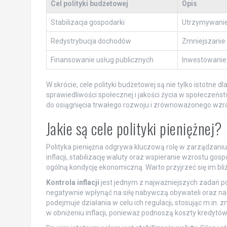
Cel polityki budżetowej
Opis
Stabilizacja gospodarki
Utrzymywanie
Redystrybucja dochodów
Zmniejszanie 
Finansowanie usług publicznych
Inwestowanie 
W skrócie, cele polityki budżetowej są nie tylko istotne 
sprawiedliwości społecznej i jakości życia w społeczeń
do osiągnięcia trwałego rozwoju i zrównoważonego wzro
Jakie są cele polityki pieniężnej?
Polityka pieniężna odgrywa kluczową rolę w zarządzani
inflacji, stabilizację waluty oraz wspieranie wzrostu go
ogólną kondycję ekonomiczną. Warto przyjrzeć się im bliż
Kontrola inflacji
jest jednym z najważniejszych zadań pol
negatywnie wpłynąć na siłę nabywczą obywateli oraz na st
podejmuje działania w celu ich regulacji, stosując m.i
w obniżeniu inflacji, ponieważ podnoszą koszty kredytó