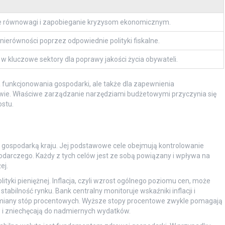
 równowagi i zapobieganie kryzysom ekonomicznym.
nierówności poprzez odpowiednie polityki fiskalne.
w kluczowe sektory dla poprawy jakości życia obywateli.
dla funkcjonowania gospodarki, ale także dla zapewnienia
stwie. Właściwe zarządzanie narzędziami budżetowymi przyczynia się
stu.
u gospodarką kraju. Jej podstawowe cele obejmują kontrolowanie
spodarczego. Każdy z tych celów jest ze sobą powiązany i wpływa na
ej.
ityki pieniężnej. Inflacja, czyli wzrost ogólnego poziomu cen, może
abilność rynku. Bank centralny monitoruje wskaźniki inflacji i
n. zmiany stóp procentowych. Wyższe stopy procentowe zwykle pomagają
w i zniechęcają do nadmiernych wydatków.