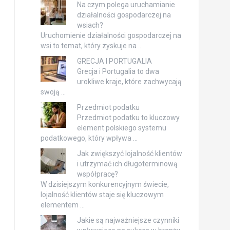
Na czym polega uruchamianie
działalności gospodarczej na
wsiach?
Uruchomienie działalności gospodarczej na
wsi to temat, który zyskuje na …
GRECJA I PORTUGALIA
Grecja i Portugalia to dwa
urokliwe kraje, które zachwycają
swoją …
Przedmiot podatku
Przedmiot podatku to kluczowy
element polskiego systemu
podatkowego, który wpływa …
Jak zwiększyć lojalność klientów
i utrzymać ich długoterminową
współpracę?
W dzisiejszym konkurencyjnym świecie,
lojalność klientów staje się kluczowym
elementem …
Jakie są najważniejsze czynniki