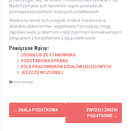
Niedotrzymanie tych terminów często prowadzi do
pominięcia korzystnych rozwiązań podatkowych.
Wiedza na temat tych pułapek, a także staranność w
zbieraniu dokumentów i wypełnianiu formularzy, mogą
zapobiec wielu problemom i nieprzyjemnym konsekwencjom
związanym z korzystaniem z ulg podatkowych.
Powiązane Wpisy:
USUNIĘCIE ZE STANOWISKA
PODSTAWOWA SPRAWA
ROLA PRACOWNIKÓW DZIAŁÓW USŁUGOWYCH
JESZCZE WCZEŚNIEJ
Inne tematy
Post
←
SKALA PODATKOWA
ZWYŻKI I ZNIŻKI
navigation
PODATKOWE
→