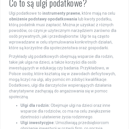
Co to są ulgi podatkowe?
Ulgi podatkowe to
instrumenty prawne
, które mają na celu
obniżenie podstawy opodatkowania
lub kwoty podatku,
którą podatnik musi zapłacić. Można je uzyskać z różnych
powodów, co czyni je użytecznym narzędziem zarówno dla
osób prywatnych, jak i przedsiębiorstw. Ulgi te są często
wprowadzane w celu stymulowania konkretnych działań,
które są korzystne dla społeczeństwa oraz gospodarki.
Przykłady ulg podatkowych obejmują wsparcie dla rodzin,
takie jak ulga na dzieci, a także korzyści dla osób
inwestujących w edukację czy badania. Przykładowo, w
Polsce osoby, które kształcą się w zawodach deficytowych,
mogą liczyć na ulgi, aby pomóc im zdobyć kwalifikacje.
Dodatkowo, ulgi dla darczyńców wspierających działania
charytatywne zachęcają do angażowania się w pomoc
społeczną.
Ulgi dla rodzin:
Obejmuje ulgi na dzieci oraz inne
wsparcie dla rodziców, co ma na celu zwiększenie
dzietności i ułatwienie życia rodzinnego.
Ulgi inwestycyjne:
Umożliwiają przedsiębiorcom
obniżenie inwestycji w rozwój firm, co sprzyja