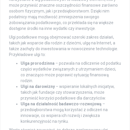
może przynieść znaczne oszczędności finansowe zarówno
osobom fizycznym, jak i przedsiębiorstwom. Dzięki nim
podatnicy mają możliwość zmniejszenia swojego
zobowiązania podatkowego, co przekłada się na większe
dostępne środki na inne wydatki czy inwestycje.
Ulgi podatkowe mogą obejmować szeroki zakres działań,
takich jak wsparcie dla rodzin z dziećmi, ulgę na Internet, a
także zachęty do inwestowania w nowoczesne technologie.
Przykładowe ulgi to:
Ulga prorodzinna
– pozwala na odliczenie od podatku
części wydatków związanych z utrzymaniem dzieci,
co znacząco może poprawić sytuację finansową
rodzin.
Ulgi na darowizny
– wspieranie lokalnych inicjatyw,
takich jak fundacje czy stowarzyszenia, może
przynieść korzyści podatkowe dla darczyńców.
Ulga na działalność badawczo-rozwojową
–
przedsiębiorstwa mogą korzystać z odliczeń na
innowacje, co wspiera ich rozwój i zwiększa
konkurencyjność na rynku.
Warto również zauważyć, że dobrze zaplanowane ulgi