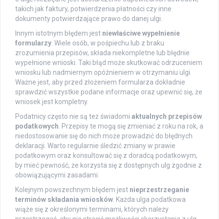
takich jak faktury, potwierdzenia płatności czy inne
dokumenty potwierdzające prawo do danej ulgi.
Innym istotnym błędem jest
niewłaściwe wypełnienie
formularzy
. Wiele osób, w pośpiechu lub z braku
zrozumienia przepisów, składa niekompletne lub błędnie
wypełnione wnioski. Taki błąd może skutkować odrzuceniem
wniosku lub nadmiernym opóźnieniem w otrzymaniu ulgi.
Ważne jest, aby przed złożeniem formularza dokładnie
sprawdzić wszystkie podane informacje oraz upewnić się, że
wniosek jest kompletny.
Podatnicy często nie są też świadomi
aktualnych przepisów
podatkowych
. Przepisy te mogą się zmieniać z roku na rok, a
niedostosowanie się do nich może prowadzić do błędnych
deklaracji. Warto regularnie śledzić zmiany w prawie
podatkowym oraz konsultować się z doradcą podatkowym,
by mieć pewność, że korzysta się z dostępnych ulg zgodnie z
obowiązującymi zasadami.
Kolejnym powszechnym błędem jest
nieprzestrzeganie
terminów składania wniosków
. Każda ulga podatkowa
wiąże się z określonymi terminami, których należy
przestrzegać, aby nie stracić możliwości skorzystania z ulg.