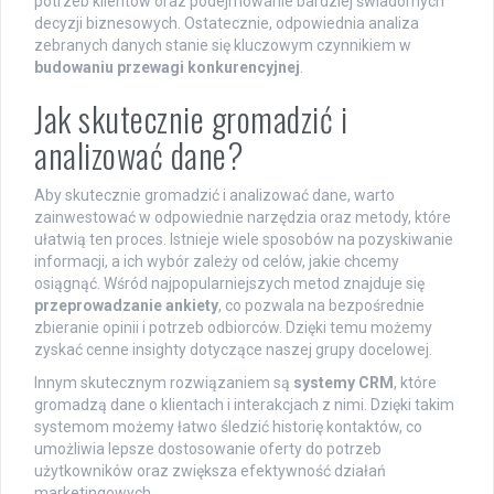
potrzeb klientów oraz podejmowanie bardziej świadomych
decyzji biznesowych. Ostatecznie, odpowiednia analiza
zebranych danych stanie się kluczowym czynnikiem w
budowaniu przewagi konkurencyjnej
.
Jak skutecznie gromadzić i
analizować dane?
Aby skutecznie gromadzić i analizować dane, warto
zainwestować w odpowiednie narzędzia oraz metody, które
ułatwią ten proces. Istnieje wiele sposobów na pozyskiwanie
informacji, a ich wybór zależy od celów, jakie chcemy
osiągnąć. Wśród najpopularniejszych metod znajduje się
przeprowadzanie ankiety
, co pozwala na bezpośrednie
zbieranie opinii i potrzeb odbiorców. Dzięki temu możemy
zyskać cenne insighty dotyczące naszej grupy docelowej.
Innym skutecznym rozwiązaniem są
systemy CRM
, które
gromadzą dane o klientach i interakcjach z nimi. Dzięki takim
systemom możemy łatwo śledzić historię kontaktów, co
umożliwia lepsze dostosowanie oferty do potrzeb
użytkowników oraz zwiększa efektywność działań
marketingowych.