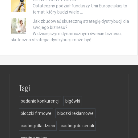
Ostateczny podział funduszy Unii Europejskiej to
temat, który budzi wiele …
Jak zbudować skuteczną strategię dystrybucji dla
swojego biznesu?
W dzisiejszym dynamicznym świecie biznesu,
skuteczna strategia dystrybucji może być …
Tagi
badanie konkurencji
bigówki
bloczki firmowe
bloczki reklamowe
castingi dla dzieci
castingi do seriali
casting online