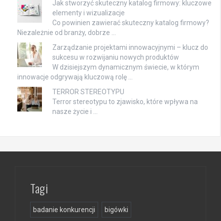
Jak stworzyć skuteczny katalog firmowy: kluczowe
elementy i wizualizacje
Co powinien zawierać skuteczny katalog firmowy?
Niezależnie od branży, dobrze …
Zarządzanie projektami innowacyjnymi – klucz do
sukcesu w rozwijaniu nowych produktów
W dzisiejszym dynamicznym świecie, w którym
innowacje odgrywają kluczową rolę …
TERROR STEREOTYPU
Terror stereotypu to zjawisko, które wpływa na
nasze życie i …
Tagi
badanie konkurencji
bigówki