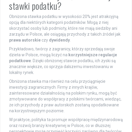
stawki podatku?
Obniżona stawka podatku w wysokości 20% jest atrakcyjną
opcją dla niektórych kategorii podatników. Mogą z niej
skorzystać osoby lub podmioty, które nie mają siedziby ani
zarządu w Polsce, ale osiągają przychody z takich źródeł jak
prawa autorskie
czy
dywidendy
.
Przykładowo, twórcy z zagranicy, którzy sprzedają swoje
dzieła w Polsce, mogą liczyć na
korzystniejsze regulacje
podatkowe
. Dzięki obniżonej stawce podatku, ich zyski są
znacznie większe, co sprzyja dalszemu inwestowaniu w
lokalny rynek.
Obniżona stawka ma również na celu przyciągnięcie
inwestycji zagranicznych. Firmy z innych krajów,
zainteresowane działalnością na polskim rynku, mogą być
zmotywowane do współpracy z polskimi twórcami, wiedząc,
że ich przychody z praw autorskich zostaną opodatkowane
na korzystniejszym poziomie.
W praktyce, polityka ta promuje współpracę międzynarodową
oraz rozwój branży kreatywnej w Polsce, co w dłuższej
perspektywie może przynieść korzyści zarówno dla twórców,