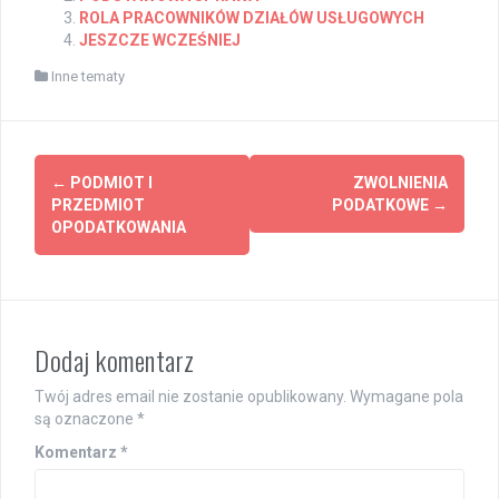
ROLA PRACOWNIKÓW DZIAŁÓW USŁUGOWYCH
JESZCZE WCZEŚNIEJ
Inne tematy
Post
←
PODMIOT I
ZWOLNIENIA
navigation
PRZEDMIOT
PODATKOWE
→
OPODATKOWANIA
Dodaj komentarz
Twój adres email nie zostanie opublikowany.
Wymagane pola
są oznaczone
*
Komentarz
*