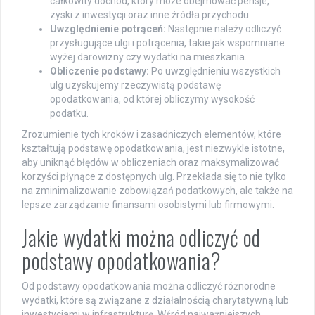
całkowity dochód, który może obejmować pensje,
zyski z inwestycji oraz inne źródła przychodu.
Uwzględnienie potrąceń:
Następnie należy odliczyć
przysługujące ulgi i potrącenia, takie jak wspomniane
wyżej darowizny czy wydatki na mieszkania.
Obliczenie podstawy:
Po uwzględnieniu wszystkich
ulg uzyskujemy rzeczywistą podstawę
opodatkowania, od której obliczymy wysokość
podatku.
Zrozumienie tych kroków i zasadniczych elementów, które
kształtują podstawę opodatkowania, jest niezwykle istotne,
aby uniknąć błędów w obliczeniach oraz maksymalizować
korzyści płynące z dostępnych ulg. Przekłada się to nie tylko
na zminimalizowanie zobowiązań podatkowych, ale także na
lepsze zarządzanie finansami osobistymi lub firmowymi.
Jakie wydatki można odliczyć od
podstawy opodatkowania?
Od podstawy opodatkowania można odliczyć różnorodne
wydatki, które są związane z działalnością charytatywną lub
inwestycjami w infrastrukturę. Wśród najważniejszych