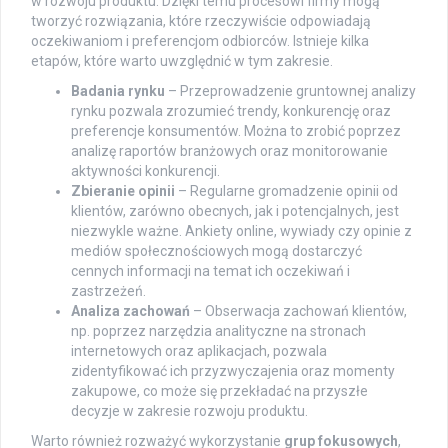
w rozwoju produktu. Dzięki temu procesowi firmy mogą
tworzyć rozwiązania, które rzeczywiście odpowiadają
oczekiwaniom i preferencjom odbiorców. Istnieje kilka
etapów, które warto uwzględnić w tym zakresie.
Badania rynku
– Przeprowadzenie gruntownej analizy
rynku pozwala zrozumieć trendy, konkurencję oraz
preferencje konsumentów. Można to zrobić poprzez
analizę raportów branżowych oraz monitorowanie
aktywności konkurencji.
Zbieranie opinii
– Regularne gromadzenie opinii od
klientów, zarówno obecnych, jak i potencjalnych, jest
niezwykle ważne. Ankiety online, wywiady czy opinie z
mediów społecznościowych mogą dostarczyć
cennych informacji na temat ich oczekiwań i
zastrzeżeń.
Analiza zachowań
– Obserwacja zachowań klientów,
np. poprzez narzędzia analityczne na stronach
internetowych oraz aplikacjach, pozwala
zidentyfikować ich przyzwyczajenia oraz momenty
zakupowe, co może się przekładać na przyszłe
decyzje w zakresie rozwoju produktu.
Warto również rozważyć wykorzystanie
grup fokusowych
,