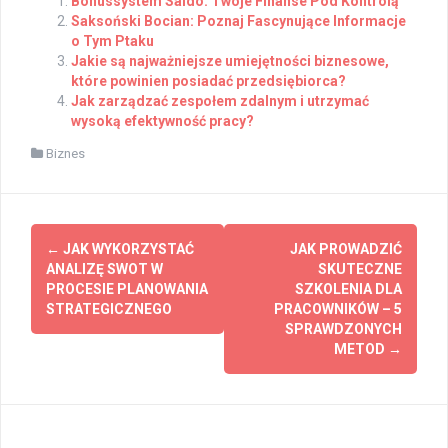
Bonussystem Saldo: Twoje Finanse Pod Kontrolą
Saksoński Bocian: Poznaj Fascynujące Informacje
o Tym Ptaku
Jakie są najważniejsze umiejętności biznesowe,
które powinien posiadać przedsiębiorca?
Jak zarządzać zespołem zdalnym i utrzymać
wysoką efektywność pracy?
Biznes
Post
←
JAK WYKORZYSTAĆ
JAK PROWADZIĆ
navigation
ANALIZĘ SWOT W
SKUTECZNE
PROCESIE PLANOWANIA
SZKOLENIA DLA
STRATEGICZNEGO
PRACOWNIKÓW – 5
SPRAWDZONYCH
METOD
→