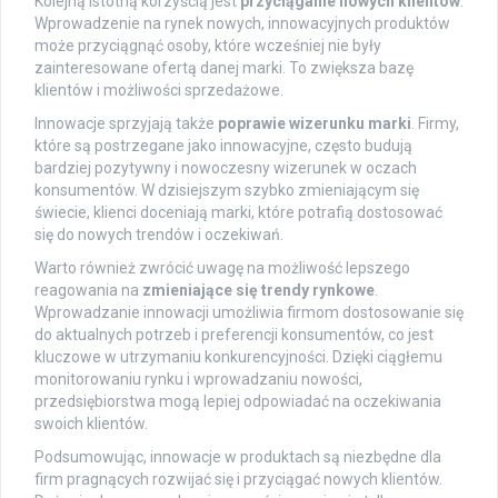
Kolejną istotną korzyścią jest
przyciąganie nowych klientów
.
Wprowadzenie na rynek nowych, innowacyjnych produktów
może przyciągnąć osoby, które wcześniej nie były
zainteresowane ofertą danej marki. To zwiększa bazę
klientów i możliwości sprzedażowe.
Innowacje sprzyjają także
poprawie wizerunku marki
. Firmy,
które są postrzegane jako innowacyjne, często budują
bardziej pozytywny i nowoczesny wizerunek w oczach
konsumentów. W dzisiejszym szybko zmieniającym się
świecie, klienci doceniają marki, które potrafią dostosować
się do nowych trendów i oczekiwań.
Warto również zwrócić uwagę na możliwość lepszego
reagowania na
zmieniające się trendy rynkowe
.
Wprowadzanie innowacji umożliwia firmom dostosowanie się
do aktualnych potrzeb i preferencji konsumentów, co jest
kluczowe w utrzymaniu konkurencyjności. Dzięki ciągłemu
monitorowaniu rynku i wprowadzaniu nowości,
przedsiębiorstwa mogą lepiej odpowiadać na oczekiwania
swoich klientów.
Podsumowując, innowacje w produktach są niezbędne dla
firm pragnących rozwijać się i przyciągać nowych klientów.