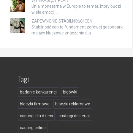
WYNIKAJĄCY PLAN
Unia monetarna w Europie to temat, który budzi
wiele emocji …
ZAPEWNIENIE STABILNOŚCI CEN
Stabilność cen to fundament zdrowej gospodarki,
mający kluczowe znaczenie dla …
Tagi
badanie konkurencji
bigówki
bloczki firmowe
bloczki reklamowe
castingi dla dzieci
castingi do seriali
casting online