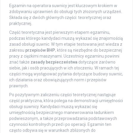
Egzamin na operatora suwnicy jest kluczowym krokiem w
zdobywaniu uprawnień do obsługi tych złożonych urządzeń.
Składa się z dwóch głównych części: teoretycznej oraz
praktycznej.
Część teoretyczna jest pierwszym etapem egzaminu,
podczas którego kandydaci muszą wykazać się znajomością
zasad obsługi suwnic. W tym etapie testowana jest wiedza z
zakresu
przepisów BHP
, które są niezbędne do bezpiecznej
pracy z ciężkimi maszynami. Uczestnicy egzaminu powinni
znać także
zasady bezpieczeństwa
dotyczące zarówno
siebie, jak i osób pracujących w ich otoczeniu. W ramach tej
części mogą występować pytania dotyczące budowy suwnic,
ich działania oraz obowiązujących norm i przepisów
prawnych.
Po pozytywnym zaliczeniu części teoretycznej następuje
część praktyczna, która polega na demonstracji umiejętności
obsługi suwnicy. Kandydaci muszą wykazać się
umiejętnością bezpiecznego manewrowania ładunkiem
podwieszonym, a także przeprowadzania podstawowych
czynności kontrolnych przed i po operacji. Egzamin ten
często odbywa się w warunkach zbliżonych do