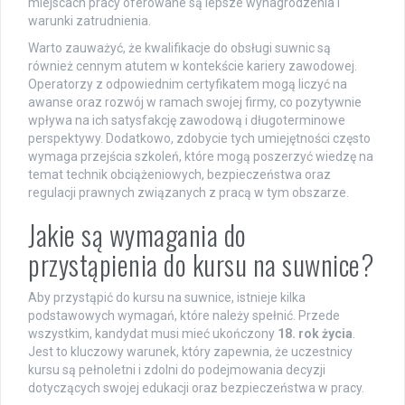
miejscach pracy oferowane są lepsze wynagrodzenia i
warunki zatrudnienia.
Warto zauważyć, że kwalifikacje do obsługi suwnic są
również cennym atutem w kontekście kariery zawodowej.
Operatorzy z odpowiednim certyfikatem mogą liczyć na
awanse oraz rozwój w ramach swojej firmy, co pozytywnie
wpływa na ich satysfakcję zawodową i długoterminowe
perspektywy. Dodatkowo, zdobycie tych umiejętności często
wymaga przejścia szkoleń, które mogą poszerzyć wiedzę na
temat technik obciążeniowych, bezpieczeństwa oraz
regulacji prawnych związanych z pracą w tym obszarze.
Jakie są wymagania do
przystąpienia do kursu na suwnice?
Aby przystąpić do kursu na suwnice, istnieje kilka
podstawowych wymagań, które należy spełnić. Przede
wszystkim, kandydat musi mieć ukończony
18. rok życia
.
Jest to kluczowy warunek, który zapewnia, że uczestnicy
kursu są pełnoletni i zdolni do podejmowania decyzji
dotyczących swojej edukacji oraz bezpieczeństwa w pracy.