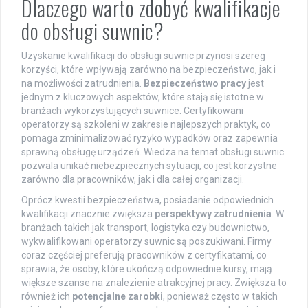
Dlaczego warto zdobyć kwalifikacje
do obsługi suwnic?
Uzyskanie kwalifikacji do obsługi suwnic przynosi szereg
korzyści, które wpływają zarówno na bezpieczeństwo, jak i
na możliwości zatrudnienia.
Bezpieczeństwo pracy
jest
jednym z kluczowych aspektów, które stają się istotne w
branżach wykorzystujących suwnice. Certyfikowani
operatorzy są szkoleni w zakresie najlepszych praktyk, co
pomaga zminimalizować ryzyko wypadków oraz zapewnia
sprawną obsługę urządzeń. Wiedza na temat obsługi suwnic
pozwala unikać niebezpiecznych sytuacji, co jest korzystne
zarówno dla pracowników, jak i dla całej organizacji.
Oprócz kwestii bezpieczeństwa, posiadanie odpowiednich
kwalifikacji znacznie zwiększa
perspektywy zatrudnienia
. W
branżach takich jak transport, logistyka czy budownictwo,
wykwalifikowani operatorzy suwnic są poszukiwani. Firmy
coraz częściej preferują pracowników z certyfikatami, co
sprawia, że osoby, które ukończą odpowiednie kursy, mają
większe szanse na znalezienie atrakcyjnej pracy. Zwiększa to
również ich
potencjalne zarobki
, ponieważ często w takich