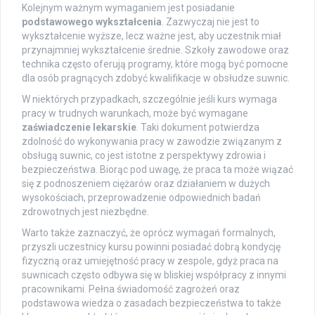
Kolejnym ważnym wymaganiem jest posiadanie
podstawowego wykształcenia
. Zazwyczaj nie jest to
wykształcenie wyższe, lecz ważne jest, aby uczestnik miał
przynajmniej wykształcenie średnie. Szkoły zawodowe oraz
technika często oferują programy, które mogą być pomocne
dla osób pragnących zdobyć kwalifikacje w obsłudze suwnic.
W niektórych przypadkach, szczególnie jeśli kurs wymaga
pracy w trudnych warunkach, może być wymagane
zaświadczenie lekarskie
. Taki dokument potwierdza
zdolność do wykonywania pracy w zawodzie związanym z
obsługą suwnic, co jest istotne z perspektywy zdrowia i
bezpieczeństwa. Biorąc pod uwagę, że praca ta może wiązać
się z podnoszeniem ciężarów oraz działaniem w dużych
wysokościach, przeprowadzenie odpowiednich badań
zdrowotnych jest niezbędne.
Warto także zaznaczyć, że oprócz wymagań formalnych,
przyszli uczestnicy kursu powinni posiadać dobrą kondycję
fizyczną oraz umiejętność pracy w zespole, gdyż praca na
suwnicach często odbywa się w bliskiej współpracy z innymi
pracownikami. Pełna świadomość zagrożeń oraz
podstawowa wiedza o zasadach bezpieczeństwa to także