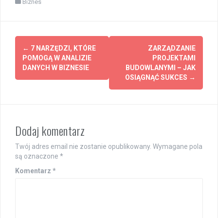
Biznes
Post
←
7 NARZĘDZI, KTÓRE
ZARZĄDZANIE
navigation
POMOGĄ W ANALIZIE
PROJEKTAMI
DANYCH W BIZNESIE
BUDOWLANYMI – JAK
OSIĄGNĄĆ SUKCES
→
Dodaj komentarz
Twój adres email nie zostanie opublikowany.
Wymagane pola
są oznaczone
*
Komentarz
*