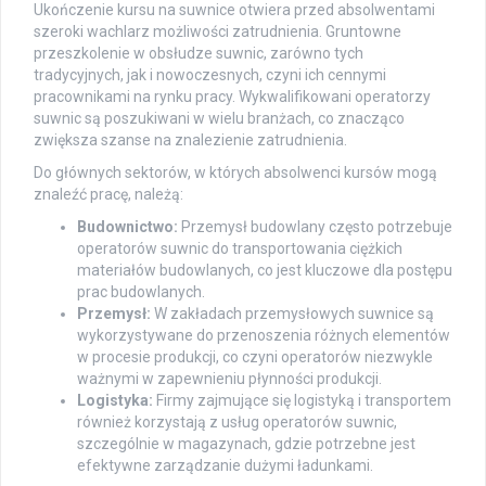
Ukończenie kursu na suwnice otwiera przed absolwentami
szeroki wachlarz możliwości zatrudnienia. Gruntowne
przeszkolenie w obsłudze suwnic, zarówno tych
tradycyjnych, jak i nowoczesnych, czyni ich cennymi
pracownikami na rynku pracy. Wykwalifikowani operatorzy
suwnic są poszukiwani w wielu branżach, co znacząco
zwiększa szanse na znalezienie zatrudnienia.
Do głównych sektorów, w których absolwenci kursów mogą
znaleźć pracę, należą:
Budownictwo:
Przemysł budowlany często potrzebuje
operatorów suwnic do transportowania ciężkich
materiałów budowlanych, co jest kluczowe dla postępu
prac budowlanych.
Przemysł:
W zakładach przemysłowych suwnice są
wykorzystywane do przenoszenia różnych elementów
w procesie produkcji, co czyni operatorów niezwykle
ważnymi w zapewnieniu płynności produkcji.
Logistyka:
Firmy zajmujące się logistyką i transportem
również korzystają z usług operatorów suwnic,
szczególnie w magazynach, gdzie potrzebne jest
efektywne zarządzanie dużymi ładunkami.