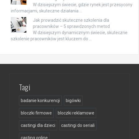
W dzisiejszym świecie, gdzie rynek jest przesycony
informacjami, skuteczne działania …
Jak prowadzić skuteczne szkolenia dla
pracowników – 5 sprawdzonych metod
W dzisiejszym dynamicznym świecie, skuteczne
szkolenie pracowników jest kluczem do …
Tagi
badanie konkurencji
bigówki
bloczki firmowe
bloczki reklamowe
castingi dla dzieci
castingi do seriali
casting online