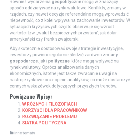
Również wydarzenia
geopolityczne
mogą w znaczący
sposób oddziaływać na rynki walutowe. Konflikty, zmiany w
rządach, czy nawet decyzje referendalne mogą wprowadzić
niepewność, co z kolei wpływa na zachowanie inwestorów. W
sytuacjach kryzysowych często obserwuje się wzrost
wartości tzw. „walut bezpiecznych przystani”, jak dolar
amerykański czy frank szwajcarski.
Aby skutecznie dostosować swoje strategie inwestycyjne,
inwestorzy powinni regularnie śledzić zarówno
zmiany
gospodarcze
, jak i
polityczne
, które mogą wpływać na
rynek walutowy. Oprócz analizowania danych
ekonomicznych, istotne jest także zwracanie uwagi na
nastroje rynkowe oraz opinie analityków, co może dostarczyć
cennych wskazówek dotyczących przyszłych trendów.
Powiązane Wpisy:
W RÓŻNYCH FILOZOFIACH
KORZYŚCI DLA PRACOWNIKÓW
ROZWIĄZANIE PROBLEMU
SIATKA POLITYCZNA
Inne tematy