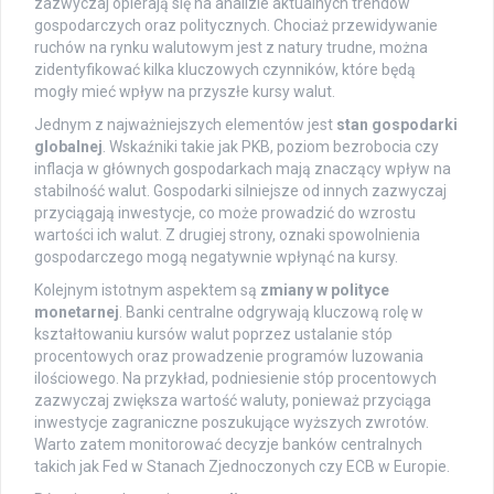
zazwyczaj opierają się na analizie aktualnych trendów
gospodarczych oraz politycznych. Chociaż przewidywanie
ruchów na rynku walutowym jest z natury trudne, można
zidentyfikować kilka kluczowych czynników, które będą
mogły mieć wpływ na przyszłe kursy walut.
Jednym z najważniejszych elementów jest
stan gospodarki
globalnej
. Wskaźniki takie jak PKB, poziom bezrobocia czy
inflacja w głównych gospodarkach mają znaczący wpływ na
stabilność walut. Gospodarki silniejsze od innych zazwyczaj
przyciągają inwestycje, co może prowadzić do wzrostu
wartości ich walut. Z drugiej strony, oznaki spowolnienia
gospodarczego mogą negatywnie wpłynąć na kursy.
Kolejnym istotnym aspektem są
zmiany w polityce
monetarnej
. Banki centralne odgrywają kluczową rolę w
kształtowaniu kursów walut poprzez ustalanie stóp
procentowych oraz prowadzenie programów luzowania
ilościowego. Na przykład, podniesienie stóp procentowych
zazwyczaj zwiększa wartość waluty, ponieważ przyciąga
inwestycje zagraniczne poszukujące wyższych zwrotów.
Warto zatem monitorować decyzje banków centralnych
takich jak Fed w Stanach Zjednoczonych czy ECB w Europie.