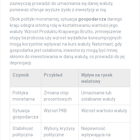
zazwyczaj prowadzi do umacniania się danej waluty,
ponieważ oferuje wyższe zyski z inwestycji w nią.
Obok polityki monetarnej, sytuacja
gospodarcza
danego
kraju odegra istotną rolę w kształtowaniu wartości jego
waluty. Wzrost Produktu Krajowego Brutto, zmniejszenie
stopy bezrobocia czy wzrost wydatków konsumpcyjnych
mogą korzystnie wpływać na kurs waluty. Natomiast, gdy
gospodarka jest osłabiona, inwestorzy mogą być mniej
skłonni do inwestowania w daną walutę, co prowadzi do jej
deprecjacji.
Czynnik
Przykład
Wpływ na rynek
walutowy
Polityka
Zmiana stóp
Umacnianie lub
monetarna
procentowych
osłabianie waluty
Sytuacja
Wzrost PKB
Wzrost wartości waluty
gospodarcza
Stabilność
Wybory, kryzysy
Niepewność
polityczna
polityczne
wpływająca na