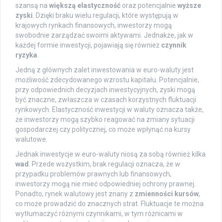
szansą na
większą elastyczność
oraz potencjalnie
wyższe
zyski
. Dzięki braku wielu regulacji, które występują w
krajowych rynkach finansowych, inwestorzy mogą
swobodnie zarządzać swoimi aktywami. Jednakże, jak w
każdej formie inwestycji, pojawiają się również
czynnik
ryzyka
.
Jedną z głównych zalet inwestowania w euro-waluty jest
możliwość zdecydowanego wzrostu kapitału. Potencjalnie,
przy odpowiednich decyzjach inwestycyjnych, zyski mogą
być znaczne, zwłaszcza w czasach korzystnych fluktuacji
rynkowych. Elastyczność inwestycji w waluty oznacza także,
że inwestorzy mogą szybko reagować na zmiany sytuacji
gospodarczej czy politycznej, co może wpłynąć na kursy
walutowe.
Jednak inwestycje w euro-waluty niosą za sobą również kilka
wad
. Przede wszystkim, brak regulacji oznacza, że w
przypadku problemów prawnych lub finansowych,
inwestorzy mogą nie mieć odpowiedniej ochrony prawnej.
Ponadto, rynek walutowy jest znany z
zmienności kursów
,
co może prowadzić do znacznych strat. Fluktuacje te można
wytłumaczyć różnymi czynnikami, w tym różnicami w