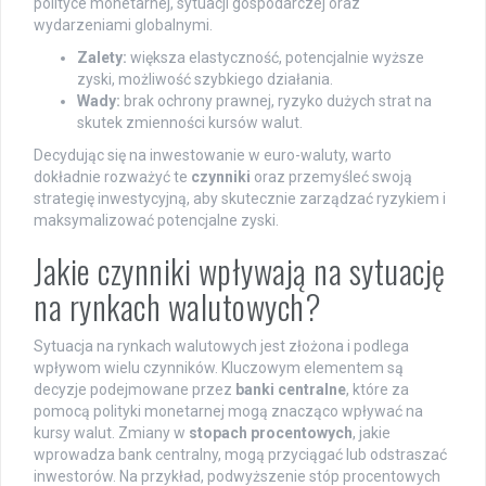
polityce monetarnej, sytuacji gospodarczej oraz
wydarzeniami globalnymi.
Zalety:
większa elastyczność, potencjalnie wyższe
zyski, możliwość szybkiego działania.
Wady:
brak ochrony prawnej, ryzyko dużych strat na
skutek zmienności kursów walut.
Decydując się na inwestowanie w euro-waluty, warto
dokładnie rozważyć te
czynniki
oraz przemyśleć swoją
strategię inwestycyjną, aby skutecznie zarządzać ryzykiem i
maksymalizować potencjalne zyski.
Jakie czynniki wpływają na sytuację
na rynkach walutowych?
Sytuacja na rynkach walutowych jest złożona i podlega
wpływom wielu czynników. Kluczowym elementem są
decyzje podejmowane przez
banki centralne
, które za
pomocą polityki monetarnej mogą znacząco wpływać na
kursy walut. Zmiany w
stopach procentowych
, jakie
wprowadza bank centralny, mogą przyciągać lub odstraszać
inwestorów. Na przykład, podwyższenie stóp procentowych