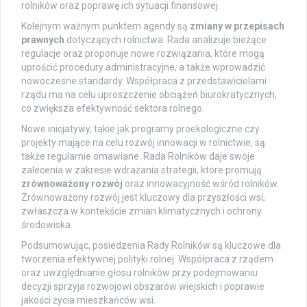
rolników oraz poprawę ich sytuacji finansowej.
Kolejnym ważnym punktem agendy są
zmiany w przepisach
prawnych
dotyczących rolnictwa. Rada analizuje bieżące
regulacje oraz proponuje nowe rozwiązania, które mogą
uprościć procedury administracyjne, a także wprowadzić
nowoczesne standardy. Współpraca z przedstawicielami
rządu ma na celu uproszczenie obciążeń biurokratycznych,
co zwiększa efektywność sektora rolnego.
Nowe inicjatywy, takie jak programy proekologiczne czy
projekty mające na celu rozwój innowacji w rolnictwie, są
także regularnie omawiane. Rada Rolników daje swoje
zalecenia w zakresie wdrażania strategii, które promują
zrównoważony rozwój
oraz innowacyjność wśród rolników.
Zrównoważony rozwój jest kluczowy dla przyszłości wsi,
zwłaszcza w kontekście zmian klimatycznych i ochrony
środowiska.
Podsumowując, posiedzenia Rady Rolników są kluczowe dla
tworzenia efektywnej polityki rolnej. Współpraca z rządem
oraz uwzględnianie głosu rolników przy podejmowaniu
decyzji sprzyja rozwojowi obszarów wiejskich i poprawie
jakości życia mieszkańców wsi.