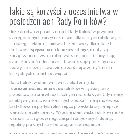
Jakie są korzyści z uczestnictwa w
posiedzeniach Rady Rolników?
Uczestnictwo w posiedzeniach Rady Rolników przynosi
szereg istotnych korzyści zarówno dla samych rolników, jak i
dla całego sektora rolnictwa. Przede wszystkim, daje to
możliwość
wpływania na kluczowe decyzje
dotyczące
zarządzania i rozwoju rolnictwa w regionie. Rolnicy mają
szansę bezpośrednio przedstawiać swoje potrzeby oraz
obawy, co może prowadzić do bardziej przemyślanych i
korzystnych dla nich rozwiązań.
Rada Rolników stanowi również platformę do
reprezentowania interesów
rolników w dyskusjach z
przedstawicielami władz lokalnych i narodowych. Gdy rolnicy
są aktywnymi uczestnikami tych spotkań, mają możliwość
kształtowania polityki rolniczej, co przekłada się na lepsze
warunki dla całej branży. Wspólne stanowisko rolników może
wzmocnić ich głos w negocjacjach dotyczących dotacji,
regulacji prawnych czy też programów wsparcia.
Inną ważną korzyścią jest
wymiana doświadczeń
i wiedzy