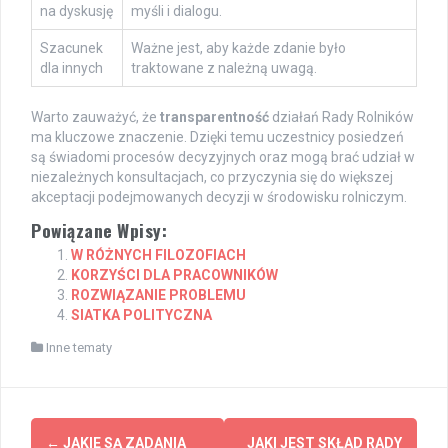
na dyskusję
myśli i dialogu.
Szacunek
Ważne jest, aby każde zdanie było
dla innych
traktowane z należną uwagą.
Warto zauważyć, że
transparentność
działań Rady Rolników
ma kluczowe znaczenie. Dzięki temu uczestnicy posiedzeń
są świadomi procesów decyzyjnych oraz mogą brać udział w
niezależnych konsultacjach, co przyczynia się do większej
akceptacji podejmowanych decyzji w środowisku rolniczym.
Powiązane Wpisy:
W RÓŻNYCH FILOZOFIACH
KORZYŚCI DLA PRACOWNIKÓW
ROZWIĄZANIE PROBLEMU
SIATKA POLITYCZNA
Inne tematy
Post
←
JAKIE SĄ ZADANIA
JAKI JEST SKŁAD RADY