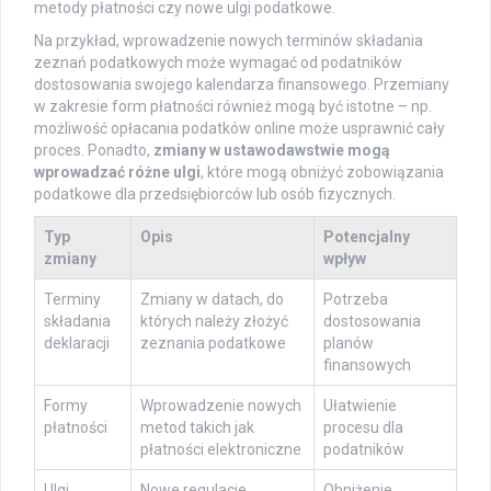
metody płatności czy nowe ulgi podatkowe.
Na przykład, wprowadzenie nowych terminów składania
zeznań podatkowych może wymagać od podatników
dostosowania swojego kalendarza finansowego. Przemiany
w zakresie form płatności również mogą być istotne – np.
możliwość opłacania podatków online może usprawnić cały
proces. Ponadto,
zmiany w ustawodawstwie mogą
wprowadzać różne ulgi
, które mogą obniżyć zobowiązania
podatkowe dla przedsiębiorców lub osób fizycznych.
Typ
Opis
Potencjalny
zmiany
wpływ
Terminy
Zmiany w datach, do
Potrzeba
składania
których należy złożyć
dostosowania
deklaracji
zeznania podatkowe
planów
finansowych
Formy
Wprowadzenie nowych
Ułatwienie
płatności
metod takich jak
procesu dla
płatności elektroniczne
podatników
Ulgi
Nowe regulacje
Obniżenie