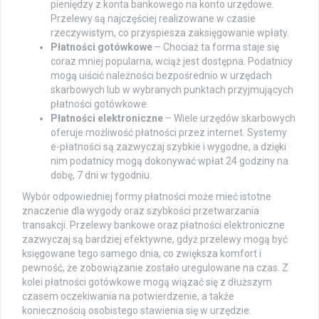
pieniędzy z konta bankowego na konto urzędowe.
Przelewy są najczęściej realizowane w czasie
rzeczywistym, co przyspiesza zaksięgowanie wpłaty.
Płatności gotówkowe
– Chociaż ta forma staje się
coraz mniej popularna, wciąż jest dostępna. Podatnicy
mogą uiścić należności bezpośrednio w urzędach
skarbowych lub w wybranych punktach przyjmujących
płatności gotówkowe.
Płatności elektroniczne
– Wiele urzędów skarbowych
oferuje możliwość płatności przez internet. Systemy
e-płatności są zazwyczaj szybkie i wygodne, a dzięki
nim podatnicy mogą dokonywać wpłat 24 godziny na
dobę, 7 dni w tygodniu.
Wybór odpowiedniej formy płatności może mieć istotne
znaczenie dla wygody oraz szybkości przetwarzania
transakcji. Przelewy bankowe oraz płatności elektroniczne
zazwyczaj są bardziej efektywne, gdyż przelewy mogą być
księgowane tego samego dnia, co zwiększa komfort i
pewność, że zobowiązanie zostało uregulowane na czas. Z
kolei płatności gotówkowe mogą wiązać się z dłuższym
czasem oczekiwania na potwierdzenie, a także
koniecznością osobistego stawienia się w urzędzie.