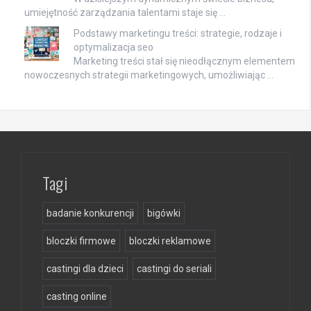
umiejętność zarządzania talentami staje się …
Podstawy marketingu treści: strategie, rodzaje i
optymalizacja seo
Marketing treści stał się nieodłącznym elementem
nowoczesnych strategii marketingowych, umożliwiając …
Tagi
badanie konkurencji
bigówki
bloczki firmowe
bloczki reklamowe
castingi dla dzieci
castingi do seriali
casting online