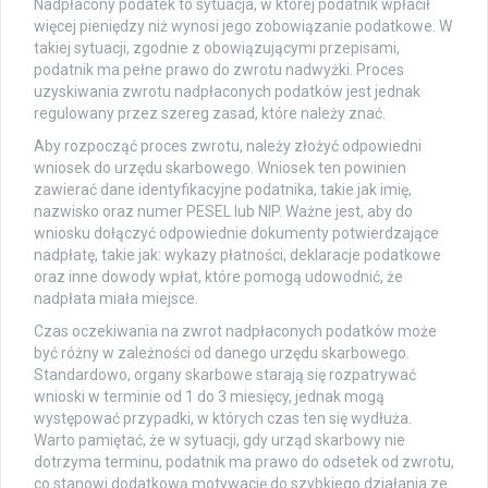
Nadpłacony podatek to sytuacja, w której podatnik wpłacił
więcej pieniędzy niż wynosi jego zobowiązanie podatkowe. W
takiej sytuacji, zgodnie z obowiązującymi przepisami,
podatnik ma pełne prawo do zwrotu nadwyżki. Proces
uzyskiwania zwrotu nadpłaconych podatków jest jednak
regulowany przez szereg zasad, które należy znać.
Aby rozpocząć proces zwrotu, należy złożyć odpowiedni
wniosek do urzędu skarbowego. Wniosek ten powinien
zawierać dane identyfikacyjne podatnika, takie jak imię,
nazwisko oraz numer PESEL lub NIP. Ważne jest, aby do
wniosku dołączyć odpowiednie dokumenty potwierdzające
nadpłatę, takie jak: wykazy płatności, deklaracje podatkowe
oraz inne dowody wpłat, które pomogą udowodnić, że
nadpłata miała miejsce.
Czas oczekiwania na zwrot nadpłaconych podatków może
być różny w zależności od danego urzędu skarbowego.
Standardowo, organy skarbowe starają się rozpatrywać
wnioski w terminie od 1 do 3 miesięcy, jednak mogą
występować przypadki, w których czas ten się wydłuża.
Warto pamiętać, że w sytuacji, gdy urząd skarbowy nie
dotrzyma terminu, podatnik ma prawo do odsetek od zwrotu,
co stanowi dodatkową motywację do szybkiego działania ze