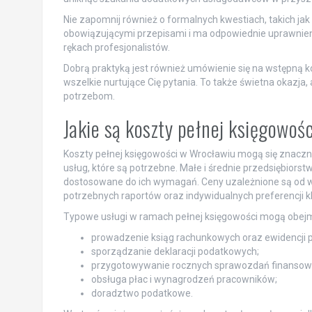
Nie zapomnij również o formalnych kwestiach, takich jak
obowiązującymi przepisami i ma odpowiednie uprawnieni
rękach profesjonalistów.
Dobrą praktyką jest również umówienie się na wstępną ko
wszelkie nurtujące Cię pytania. To także świetna okazja,
potrzebom.
Jakie są koszty pełnej księgowo
Koszty pełnej księgowości w Wrocławiu mogą się znacznie
usług, które są potrzebne. Małe i średnie przedsiębiorst
dostosowane do ich wymagań. Ceny uzależnione są od w
potrzebnych raportów oraz indywidualnych preferencji kl
Typowe usługi w ramach pełnej księgowości mogą obej
prowadzenie ksiąg rachunkowych oraz ewidencji 
sporządzanie deklaracji podatkowych;
przygotowywanie rocznych sprawozdań finansow
obsługa płac i wynagrodzeń pracowników;
doradztwo podatkowe.