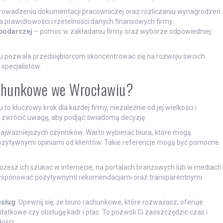
rowadzeniu dokumentacji pracowniczej oraz rozliczaniu wynagrodzeń.
 prawidłowości i rzetelności danych finansowych firmy.
spodarczej
– pomoc w zakładaniu firmy oraz wyborze odpowiedniej
 pozwala przedsiębiorcom skoncentrować się na rozwoju swoich
 specjalistów.
achunkowe we Wrocławiu?
kluczowy krok dla każdej firmy, niezależnie od jej wielkości i
arto zwrócić uwagę, aby podjąć świadomą decyzję.
najważniejszych czynników. Warto wybierać biura, które mogą
pozytywnymi opiniami od klientów. Takie referencje mogą być pomocne
Możesz ich szukać w internecie, na portalach branżowych lub w mediach
dysponować pozytywnymi rekomendacjami oraz transparentnymi
usług
. Upewnij się, że biuro rachunkowe, które rozważasz, oferuje
kowe czy obsługę kadr i płac. To pozwoli Ci zaoszczędzić czas i
ości.