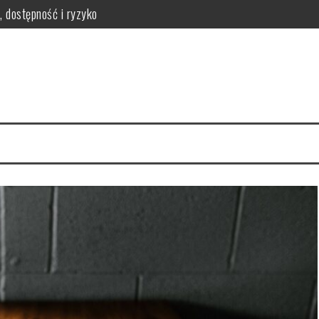
, dostępność i ryzyko
ych po automatyczne
ycjonować sklep internetowy
utecznych decyzji i analiz danych
kluczowe elementy i wizualizacje
ryteria i proces decyzyjny