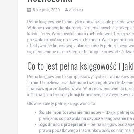
5 sierpnia, 2020
vissa.eu
Pełna księgowość to nie tylko obowiązek, ale przede wsz
W dobie rosnącej konkurencji i zmieniających się przep
każdej firmy. Wrocławskie biura rachunkowe oferują sze
pozwala skupić się na rozwoju biznesu. Warto jednak p
efektywność finansową. Jakie są koszty pełnej księgowoś
się nieocenione dla każdego, kto pragnie prowadzić dzia
Co to jest pełna księgowość i jak
Pełna księgowość to kompleksowy system rachunkowośc
firmie. Umożliwia ona dokładne i szczegółowe śledzenie 
finansowej przedsiębiorstwa. W przeciwieństwie do upr
informacji na temat sytuacji finansowej oraz wyników dz
Główne zalety pełnej księgowości to:
Ścisłe monitorowanie finansów
– dzięki pełnej k
pieniężne, co pozwala na szybsze reagowanie na
Zgodność z przepisami
– pełna księgowość zape
prawa podatkowego i rachunkowości, co minimaliz