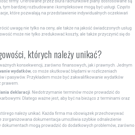
lkość firmy. Oferowane przez biura rachunkowe plany dostosowane są
ma, tym bardziej rozbudowane i kompleksowe mogą być usługi. Często
cje, które pozwalają na przedstawienie indywidualnych oczekiwań
ócić uwagę nie tylko na ceny, ale także na jakość świadczonych usług
wość może nie tylko zredukować koszty, ale także przyczynić się do
ęgowości, których należy unikać?
ważnych konsekwencji, zarówno finansowych, jak i prawnych. Jednym
owanie wydatków
, co może skutkować błędami w rozliczeniach
w i pasywów. Przykładem może być zakwalifikowanie wydatków
 z prawem.
ania deklaracji
. Niedotrzymanie terminów może prowadzić do
arbowymi. Dlatego ważne jest, aby być na bieżąco z terminami oraz
 którego należy unikać. Każda firma ma obowiązek przechowywać
e zorganizowana dokumentacja umożliwia szybkie odnalezienie
ci w dokumentach mogą prowadzić do dodatkowych problemów, zarówno