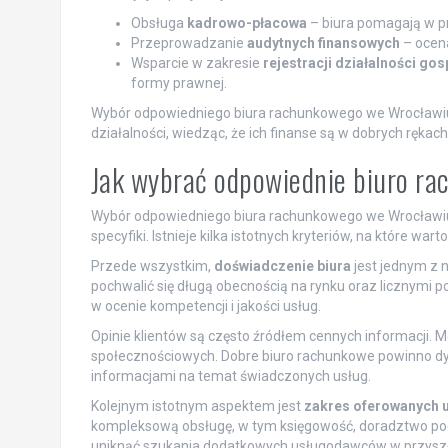
Obsługa
kadrowo-płacowa
– biura pomagają w p
Przeprowadzanie
audytnych finansowych
– ocena
Wsparcie w zakresie
rejestracji działalności go
formy prawnej.
Wybór odpowiedniego biura rachunkowego we Wrocławiu
działalności, wiedząc, że ich finanse są w dobrych rękach
Jak wybrać odpowiednie biuro r
Wybór odpowiedniego biura rachunkowego we Wrocławiu to 
specyfiki. Istnieje kilka istotnych kryteriów, na które w
Przede wszystkim,
doświadczenie biura
jest jednym z 
pochwalić się długą obecnością na rynku oraz licznymi 
w ocenie kompetencji i jakości usług.
Opinie klientów są często źródłem cennych informacji. 
społecznościowych. Dobre biuro rachunkowe powinno 
informacjami na temat świadczonych usług.
Kolejnym istotnym aspektem jest
zakres oferowanych 
kompleksową obsługę, w tym księgowość, doradztwo podat
uniknąć szukania dodatkowych usługodawców w przyszł