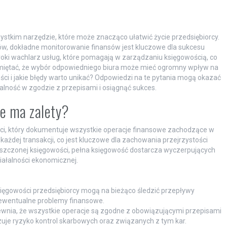
ystkim narzędzie, które może znacząco ułatwić życie przedsiębiorcy.
isów, dokładne monitorowanie finansów jest kluczowe dla sukcesu
roki wachlarz usług, które pomagają w zarządzaniu księgowością, co
amiętać, że wybór odpowiedniego biura może mieć ogromny wpływ na
ci i jakie błędy warto unikać? Odpowiedzi na te pytania mogą okazać
łalność w zgodzie z przepisami i osiągnąć sukces.
ie ma zalety?
i, który dokumentuje wszystkie operacje finansowe zachodzące w
każdej transakcji, co jest kluczowe dla zachowania przejrzystości
oszczonej księgowości, pełna księgowość dostarcza wyczerpujących
iałalności ekonomicznej.
sięgowości przedsiębiorcy mogą na bieżąco śledzić przepływy
 ewentualne problemy finansowe.
wnia, że wszystkie operacje są zgodne z obowiązującymi przepisami
uje ryzyko kontrol skarbowych oraz związanych z tym kar.