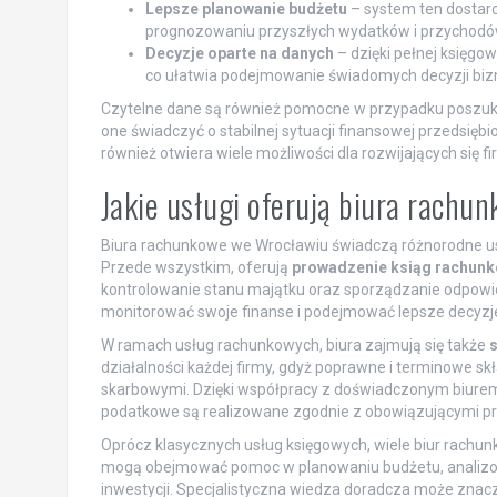
Lepsze planowanie budżetu
– system ten dostar
prognozowaniu przyszłych wydatków i przychodów, c
Decyzje oparte na danych
– dzięki pełnej księg
co ułatwia podejmowanie świadomych decyzji bi
Czytelne dane są również pomocne w przypadku poszuk
one świadczyć o stabilnej sytuacji finansowej przedsięb
również otwiera wiele możliwości dla rozwijających się fi
Jakie usługi oferują biura rach
Biura rachunkowe we Wrocławiu świadczą różnorodne usł
Przede wszystkim, oferują
prowadzenie ksiąg rachun
kontrolowanie stanu majątku oraz sporządzanie odpowie
monitorować swoje finanse i podejmować lepsze decyzj
W ramach usług rachunkowych, biura zajmują się także
s
działalności każdej firmy, gdyż poprawne i terminowe 
skarbowymi. Dzięki współpracy z doświadczonym biurem
podatkowe są realizowane zgodnie z obowiązującymi pr
Oprócz klasycznych usług księgowych, wiele biur rachu
mogą obejmować pomoc w planowaniu budżetu, analizowa
inwestycji. Specjalistyczna wiedza doradcza może znacz