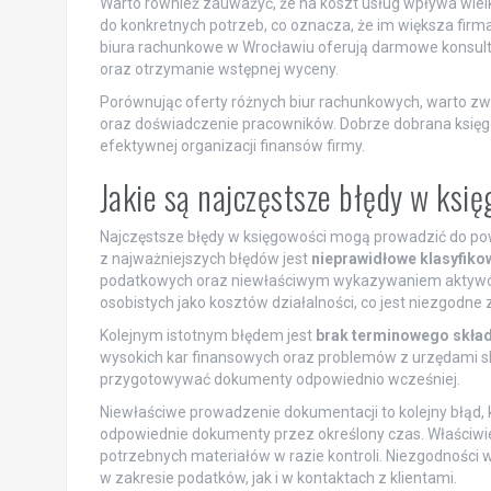
Warto również zauważyć, że na koszt usług wpływa wie
do konkretnych potrzeb, co oznacza, że im większa fir
biura rachunkowe w Wrocławiu oferują darmowe konsulta
oraz otrzymanie wstępnej wyceny.
Porównując oferty różnych biur rachunkowych, warto zwr
oraz doświadczenie pracowników. Dobrze dobrana księgo
efektywnej organizacji finansów firmy.
Jakie są najczęstsze błędy w ksi
Najczęstsze błędy w księgowości mogą prowadzić do po
z najważniejszych błędów jest
nieprawidłowe klasyfik
podatkowych oraz niewłaściwym wykazywaniem aktywó
osobistych jako kosztów działalności, co jest niezgodne
Kolejnym istotnym błędem jest
brak terminowego skład
wysokich kar finansowych oraz problemów z urzędami sk
przygotowywać dokumenty odpowiednio wcześniej.
Niewłaściwe prowadzenie dokumentacji to kolejny błąd,
odpowiednie dokumenty przez określony czas. Właściwi
potrzebnych materiałów w razie kontroli. Niezgodnoś
w zakresie podatków, jak i w kontaktach z klientami.