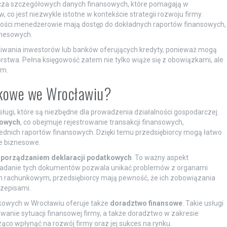
cza szczegółowych danych finansowych, które pomagają w
o jest niezwykle istotne w kontekście strategii rozwoju firmy.
owości menedżerowie mają dostęp do dokładnych raportów finansowych,
znesowych.
iwania inwestorów lub banków oferujących kredyty, ponieważ mogą
iorstwa. Pełna księgowość zatem nie tylko wiąże się z obowiązkami, ale
rm.
unkowe we Wrocławiu?
ugi, które są niezbędne dla prowadzenia działalności gospodarczej.
kowych
, co obejmuje rejestrowanie transakcji finansowych,
dnich raportów finansowych. Dzięki temu przedsiębiorcy mogą łatwo
e biznesowe.
porządzaniem deklaracji podatkowych
. To ważny aspekt
składanie tych dokumentów pozwala unikać problemów z organami
 rachunkowym, przedsiębiorcy mają pewność, że ich zobowiązania
zepisami.
nkowych w Wrocławiu oferuje także
doradztwo finansowe
. Takie usługi
nie sytuacji finansowej firmy, a także doradztwo w zakresie
ąco wpłynąć na rozwój firmy oraz jej sukces na rynku.