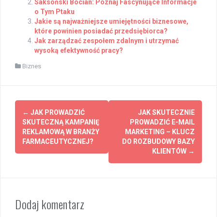
Saksoński Bocian: Poznaj Fascynujące Informacje
o Tym Ptaku
Jakie są najważniejsze umiejętności biznesowe,
które powinien posiadać przedsiębiorca?
Jak zarządzać zespołem zdalnym i utrzymać
wysoką efektywność pracy?
Biznes
Post
←
JAK PROWADZIĆ
JAK SKUTECZNIE
navigation
SKUTECZNĄ KAMPANIĘ
PROWADZIĆ E-MAIL
REKLAMOWĄ W BRANŻY
MARKETING – KLUCZ
FARMACEUTYCZNEJ?
DO ROZBUDOWY BAZY
KLIENTÓW
→
Dodaj komentarz