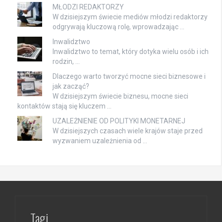
MŁODZI REDAKTORZY
W dzisiejszym świecie mediów młodzi redaktorzy
odgrywają kluczową rolę, wprowadzając …
Inwalidztwo
Inwalidztwo to temat, który dotyka wielu osób i ich
rodzin, …
Dlaczego warto tworzyć mocne sieci biznesowe i
jak zacząć?
W dzisiejszym świecie biznesu, mocne sieci
kontaktów stają się kluczem …
UZALEŻNIENIE OD POLITYKI MONETARNEJ
W dzisiejszych czasach wiele krajów staje przed
wyzwaniem uzależnienia od …
Tagi