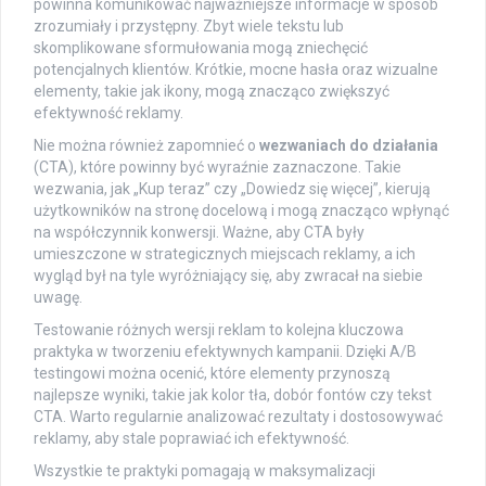
powinna komunikować najważniejsze informacje w sposób
zrozumiały i przystępny. Zbyt wiele tekstu lub
skomplikowane sformułowania mogą zniechęcić
potencjalnych klientów. Krótkie, mocne hasła oraz wizualne
elementy, takie jak ikony, mogą znacząco zwiększyć
efektywność reklamy.
Nie można również zapomnieć o
wezwaniach do działania
(CTA), które powinny być wyraźnie zaznaczone. Takie
wezwania, jak „Kup teraz” czy „Dowiedz się więcej”, kierują
użytkowników na stronę docelową i mogą znacząco wpłynąć
na współczynnik konwersji. Ważne, aby CTA były
umieszczone w strategicznych miejscach reklamy, a ich
wygląd był na tyle wyróżniający się, aby zwracał na siebie
uwagę.
Testowanie różnych wersji reklam to kolejna kluczowa
praktyka w tworzeniu efektywnych kampanii. Dzięki A/B
testingowi można ocenić, które elementy przynoszą
najlepsze wyniki, takie jak kolor tła, dobór fontów czy tekst
CTA. Warto regularnie analizować rezultaty i dostosowywać
reklamy, aby stale poprawiać ich efektywność.
Wszystkie te praktyki pomagają w maksymalizacji