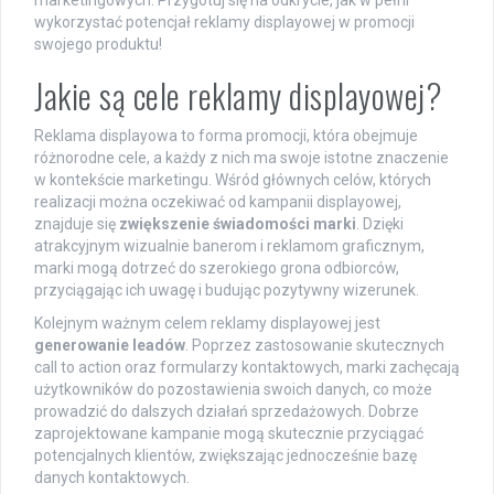
marketingowych. Przygotuj się na odkrycie, jak w pełni
wykorzystać potencjał reklamy displayowej w promocji
swojego produktu!
Jakie są cele reklamy displayowej?
Reklama displayowa to forma promocji, która obejmuje
różnorodne cele, a każdy z nich ma swoje istotne znaczenie
w kontekście marketingu. Wśród głównych celów, których
realizacji można oczekiwać od kampanii displayowej,
znajduje się
zwiększenie świadomości marki
. Dzięki
atrakcyjnym wizualnie banerom i reklamom graficznym,
marki mogą dotrzeć do szerokiego grona odbiorców,
przyciągając ich uwagę i budując pozytywny wizerunek.
Kolejnym ważnym celem reklamy displayowej jest
generowanie leadów
. Poprzez zastosowanie skutecznych
call to action oraz formularzy kontaktowych, marki zachęcają
użytkowników do pozostawienia swoich danych, co może
prowadzić do dalszych działań sprzedażowych. Dobrze
zaprojektowane kampanie mogą skutecznie przyciągać
potencjalnych klientów, zwiększając jednocześnie bazę
danych kontaktowych.