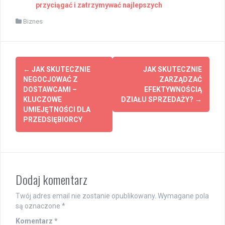
przyciągać i zatrzymywać najlepszych
Biznes
Post
←
JAK SKUTECZNIE
JAK SKUTECZNIE
navigation
NEGOCJOWAĆ Z
ZARZĄDZAĆ
DOSTAWCAMI –
EFEKTYWNOŚCIĄ
KLUCZOWE
DZIAŁU SPRZEDAŻY?
→
UMIEJĘTNOŚCI DLA
PRZEDSIĘBIORCY
Dodaj komentarz
Twój adres email nie zostanie opublikowany.
Wymagane pola
są oznaczone
*
Komentarz
*