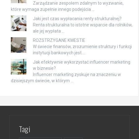
Zarządzanie zespołem zdalnym to wyzwanie,
które wymaga zupełnie innego podejścia …
Jaki jest czas wypłacania renty strukturalnej?
Renta strukturalna to istotne wsparcie dla rolników,
ale jej wypłata …
ROZSTRZYGANE KWESTIE
W świecie finansów, zrozumienie struktury i funkcji
instytucji bankowych jest …
Jak efektywnie wykorzystać influencer marketing
w biznesie?
Influencer marketing zyskuje na znaczeniu w
dzisiejszym świecie, w którym …
Tagi