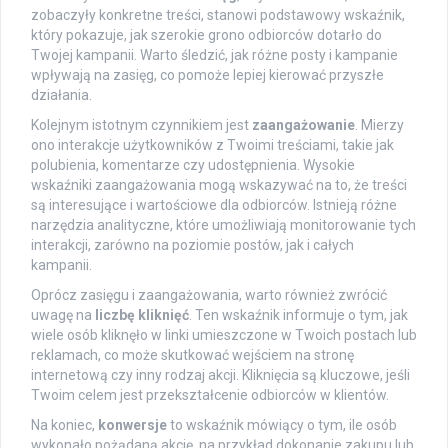
zobaczyły konkretne treści, stanowi podstawowy wskaźnik,
który pokazuje, jak szerokie grono odbiorców dotarło do
Twojej kampanii. Warto śledzić, jak różne posty i kampanie
wpływają na zasięg, co pomoże lepiej kierować przyszłe
działania.
Kolejnym istotnym czynnikiem jest
zaangażowanie
. Mierzy
ono interakcje użytkowników z Twoimi treściami, takie jak
polubienia, komentarze czy udostępnienia. Wysokie
wskaźniki zaangażowania mogą wskazywać na to, że treści
są interesujące i wartościowe dla odbiorców. Istnieją różne
narzędzia analityczne, które umożliwiają monitorowanie tych
interakcji, zarówno na poziomie postów, jak i całych
kampanii.
Oprócz zasięgu i zaangażowania, warto również zwrócić
uwagę na
liczbę kliknięć
. Ten wskaźnik informuje o tym, jak
wiele osób kliknęło w linki umieszczone w Twoich postach lub
reklamach, co może skutkować wejściem na stronę
internetową czy inny rodzaj akcji. Kliknięcia są kluczowe, jeśli
Twoim celem jest przekształcenie odbiorców w klientów.
Na koniec,
konwersje
to wskaźnik mówiący o tym, ile osób
wykonało pożądaną akcję, na przykład dokonanie zakupu lub