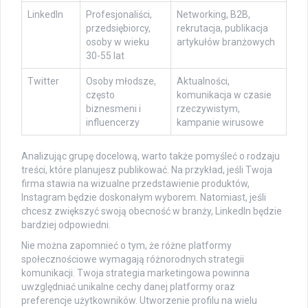
LinkedIn
Profesjonaliści,
Networking, B2B,
przedsiębiorcy,
rekrutacja, publikacja
osoby w wieku
artykułów branżowych
30-55 lat
Twitter
Osoby młodsze,
Aktualności,
często
komunikacja w czasie
biznesmeni i
rzeczywistym,
influencerzy
kampanie wirusowe
Analizując grupę docelową, warto także pomyśleć o rodzaju
treści, które planujesz publikować. Na przykład, jeśli Twoja
firma stawia na wizualne przedstawienie produktów,
Instagram będzie doskonałym wyborem. Natomiast, jeśli
chcesz zwiększyć swoją obecność w branży, LinkedIn będzie
bardziej odpowiedni.
Nie można zapomnieć o tym, że różne platformy
społecznościowe wymagają różnorodnych strategii
komunikacji. Twoja strategia marketingowa powinna
uwzględniać unikalne cechy danej platformy oraz
preferencje użytkowników. Utworzenie profilu na wielu