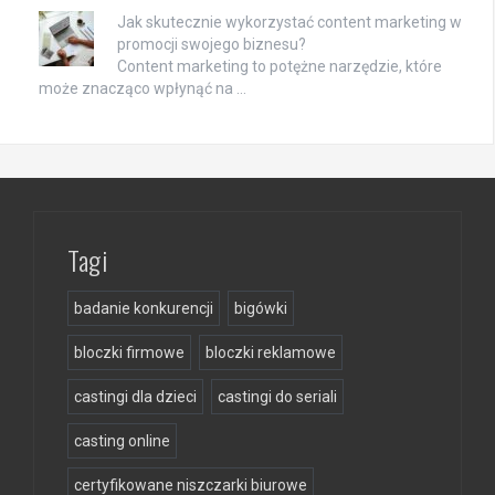
Jak skutecznie wykorzystać content marketing w
promocji swojego biznesu?
Content marketing to potężne narzędzie, które
może znacząco wpłynąć na …
Tagi
badanie konkurencji
bigówki
bloczki firmowe
bloczki reklamowe
castingi dla dzieci
castingi do seriali
casting online
certyfikowane niszczarki biurowe