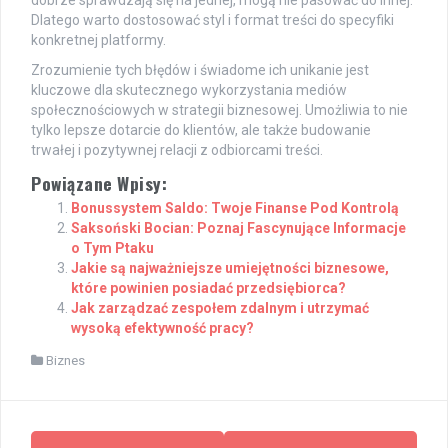
dobrze sprawdzają się na jednej, mogą nie pasować do innej.
Dlatego warto dostosować styl i format treści do specyfiki
konkretnej platformy.
Zrozumienie tych błędów i świadome ich unikanie jest
kluczowe dla skutecznego wykorzystania mediów
społecznościowych w strategii biznesowej. Umożliwia to nie
tylko lepsze dotarcie do klientów, ale także budowanie
trwałej i pozytywnej relacji z odbiorcami treści.
Powiązane Wpisy:
Bonussystem Saldo: Twoje Finanse Pod Kontrolą
Saksoński Bocian: Poznaj Fascynujące Informacje
o Tym Ptaku
Jakie są najważniejsze umiejętności biznesowe,
które powinien posiadać przedsiębiorca?
Jak zarządzać zespołem zdalnym i utrzymać
wysoką efektywność pracy?
Biznes
Post