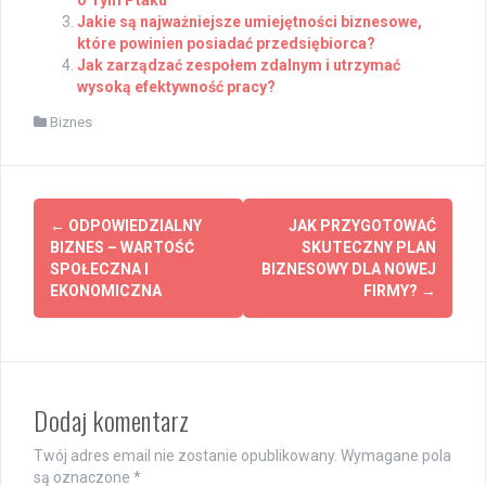
o Tym Ptaku
Jakie są najważniejsze umiejętności biznesowe,
które powinien posiadać przedsiębiorca?
Jak zarządzać zespołem zdalnym i utrzymać
wysoką efektywność pracy?
Biznes
Post
←
ODPOWIEDZIALNY
JAK PRZYGOTOWAĆ
navigation
BIZNES – WARTOŚĆ
SKUTECZNY PLAN
SPOŁECZNA I
BIZNESOWY DLA NOWEJ
EKONOMICZNA
FIRMY?
→
Dodaj komentarz
Twój adres email nie zostanie opublikowany.
Wymagane pola
są oznaczone
*