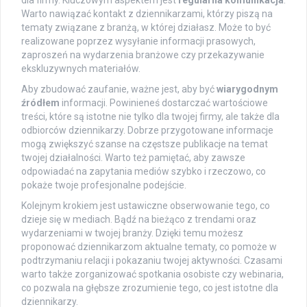
dla firmy. Kluczowym aspektem jest
regularna komunikacja
.
Warto nawiązać kontakt z dziennikarzami, którzy piszą na
tematy związane z branżą, w której działasz. Może to być
realizowane poprzez wysyłanie informacji prasowych,
zaproszeń na wydarzenia branżowe czy przekazywanie
ekskluzywnych materiałów.
Aby zbudować zaufanie, ważne jest, aby być
wiarygodnym
źródłem
informacji. Powinieneś dostarczać wartościowe
treści, które są istotne nie tylko dla twojej firmy, ale także dla
odbiorców dziennikarzy. Dobrze przygotowane informacje
mogą zwiększyć szanse na częstsze publikacje na temat
twojej działalności. Warto też pamiętać, aby zawsze
odpowiadać na zapytania mediów szybko i rzeczowo, co
pokaże twoje profesjonalne podejście.
Kolejnym krokiem jest ustawiczne obserwowanie tego, co
dzieje się w mediach. Bądź na bieżąco z trendami oraz
wydarzeniami w twojej branży. Dzięki temu możesz
proponować dziennikarzom aktualne tematy, co pomoże w
podtrzymaniu relacji i pokazaniu twojej aktywności. Czasami
warto także zorganizować spotkania osobiste czy webinaria,
co pozwala na głębsze zrozumienie tego, co jest istotne dla
dziennikarzy.