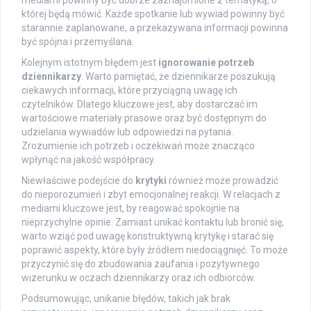
mediami powinny być dobrze zaznajomione z tematyką, o
której będą mówić. Każde spotkanie lub wywiad powinny być
starannie zaplanowane, a przekazywana informacji powinna
być spójna i przemyślana.
Kolejnym istotnym błędem jest
ignorowanie potrzeb
dziennikarzy
. Warto pamiętać, że dziennikarze poszukują
ciekawych informacji, które przyciągną uwagę ich
czytelników. Dlatego kluczowe jest, aby dostarczać im
wartościowe materiały prasowe oraz być dostępnym do
udzielania wywiadów lub odpowiedzi na pytania.
Zrozumienie ich potrzeb i oczekiwań może znacząco
wpłynąć na jakość współpracy.
Niewłaściwe podejście do
krytyki
również może prowadzić
do nieporozumień i zbyt emocjonalnej reakcji. W relacjach z
mediami kluczowe jest, by reagować spokojnie na
nieprzychylne opinie. Zamiast unikać kontaktu lub bronić się,
warto wziąć pod uwagę konstruktywną krytykę i starać się
poprawić aspekty, które były źródłem niedociągnięć. To może
przyczynić się do zbudowania zaufania i pozytywnego
wizerunku w oczach dziennikarzy oraz ich odbiorców.
Podsumowując, unikanie błędów, takich jak brak