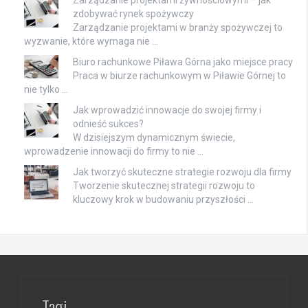
Zarządzanie projektami żywnościowymi – jak
zdobywać rynek spożywczy
Zarządzanie projektami w branży spożywczej to
wyzwanie, które wymaga nie …
Biuro rachunkowe Piława Górna jako miejsce pracy
Praca w biurze rachunkowym w Piławie Górnej to
nie tylko …
Jak wprowadzić innowacje do swojej firmy i
odnieść sukces?
W dzisiejszym dynamicznym świecie,
wprowadzenie innowacji do firmy to nie …
Jak tworzyć skuteczne strategie rozwoju dla firmy
Tworzenie skutecznej strategii rozwoju to
kluczowy krok w budowaniu przyszłości …
Tagi