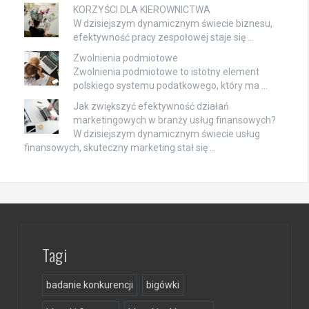
KORZYŚCI DLA KIEROWNICTWA
W dzisiejszym dynamicznym świecie biznesu,
efektywność pracy zespołowej staje się …
Zwolnienia podmiotowe
Zwolnienia podmiotowe to istotny element
polskiego systemu podatkowego, który ma …
Jak zwiększyć efektywność działań
marketingowych w branży usług finansowych?
W dzisiejszym dynamicznym świecie usług
finansowych, skuteczny marketing stał się …
Tagi
badanie konkurencji
bigówki