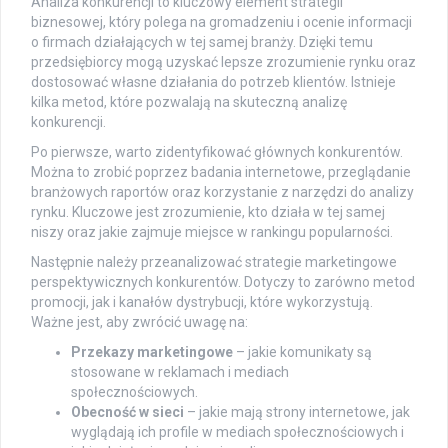
Analiza konkurencji to kluczowy element strategii
biznesowej, który polega na gromadzeniu i ocenie informacji
o firmach działających w tej samej branży. Dzięki temu
przedsiębiorcy mogą uzyskać lepsze zrozumienie rynku oraz
dostosować własne działania do potrzeb klientów. Istnieje
kilka metod, które pozwalają na skuteczną analizę
konkurencji.
Po pierwsze, warto zidentyfikować głównych konkurentów.
Można to zrobić poprzez badania internetowe, przeglądanie
branżowych raportów oraz korzystanie z narzędzi do analizy
rynku. Kluczowe jest zrozumienie, kto działa w tej samej
niszy oraz jakie zajmuje miejsce w rankingu popularności.
Następnie należy przeanalizować strategie marketingowe
perspektywicznych konkurentów. Dotyczy to zarówno metod
promocji, jak i kanałów dystrybucji, które wykorzystują.
Ważne jest, aby zwrócić uwagę na:
Przekazy marketingowe
– jakie komunikaty są
stosowane w reklamach i mediach
społecznościowych.
Obecność w sieci
– jakie mają strony internetowe, jak
wyglądają ich profile w mediach społecznościowych i