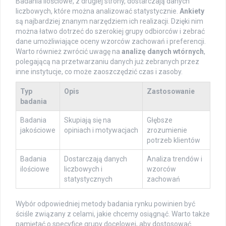
Badania ilościowe, z drugiej strony, dostarczają danych
liczbowych, które można analizować statystycznie.
Ankiety
są najbardziej znanym narzędziem ich realizacji. Dzięki nim
można łatwo dotrzeć do szerokiej grupy odbiorców i zebrać
dane umożliwiające oceny wzorców zachowań i preferencji.
Warto również zwrócić uwagę na
analizę danych wtórnych
,
polegającą na przetwarzaniu danych już zebranych przez
inne instytucje, co może zaoszczędzić czas i zasoby.
Typ
Opis
Zastosowanie
badania
Badania
Skupiają się na
Głębsze
jakościowe
opiniach i motywacjach
zrozumienie
potrzeb klientów
Badania
Dostarczają danych
Analiza trendów i
ilościowe
liczbowych i
wzorców
statystycznych
zachowań
Wybór odpowiedniej metody badania rynku powinien być
ściśle związany z celami, jakie chcemy osiągnąć. Warto także
pamiętać o specyfice grupy docelowej, aby dostosować