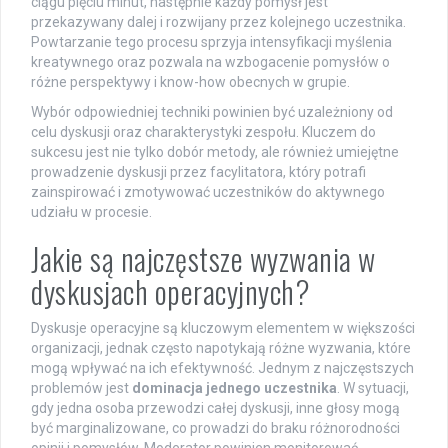
ciągu pięciu minut, następnie każdy pomysł jest
przekazywany dalej i rozwijany przez kolejnego uczestnika.
Powtarzanie tego procesu sprzyja intensyfikacji myślenia
kreatywnego oraz pozwala na wzbogacenie pomysłów o
różne perspektywy i know-how obecnych w grupie.
Wybór odpowiedniej techniki powinien być uzależniony od
celu dyskusji oraz charakterystyki zespołu. Kluczem do
sukcesu jest nie tylko dobór metody, ale również umiejętne
prowadzenie dyskusji przez facylitatora, który potrafi
zainspirować i zmotywować uczestników do aktywnego
udziału w procesie.
Jakie są najczęstsze wyzwania w
dyskusjach operacyjnych?
Dyskusje operacyjne są kluczowym elementem w większości
organizacji, jednak często napotykają różne wyzwania, które
mogą wpływać na ich efektywność. Jednym z najczęstszych
problemów jest
dominacja jednego uczestnika
. W sytuacji,
gdy jedna osoba przewodzi całej dyskusji, inne głosy mogą
być marginalizowane, co prowadzi do braku różnorodności
opinii i pomysłów. Moderator powinien monitorować