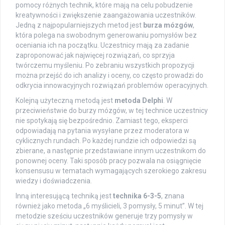
pomocy różnych technik, które mają na celu pobudzenie
kreatywności i zwiększenie zaangażowania uczestników.
Jedną z najpopularniejszych metod jest
burza mózgów
,
która polega na swobodnym generowaniu pomysłów bez
oceniania ich na początku. Uczestnicy mają za zadanie
zaproponować jak najwięcej rozwiązań, co sprzyja
twórczemu myśleniu. Po zebraniu wszystkich propozycji
można przejść do ich analizy i oceny, co często prowadzi do
odkrycia innowacyjnych rozwiązań problemów operacyjnych.
Kolejną użyteczną metodą jest
metoda Delphi
. W
przeciwieństwie do burzy mózgów, w tej technice uczestnicy
nie spotykają się bezpośrednio. Zamiast tego, eksperci
odpowiadają na pytania wysyłane przez moderatora w
cyklicznych rundach. Po każdej rundzie ich odpowiedzi są
zbierane, a następnie przedstawiane innym uczestnikom do
ponownej oceny. Taki sposób pracy pozwala na osiągnięcie
konsensusu w tematach wymagających szerokiego zakresu
wiedzy i doświadczenia.
Inną interesującą techniką jest
technika 6-3-5
, znana
również jako metoda „6 myślicieli, 3 pomysły, 5 minut”. W tej
metodzie sześciu uczestników generuje trzy pomysły w